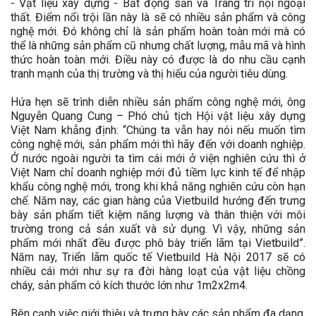
- Vật liệu xây dựng - Bất động sản và Trang trí nội ngoại
thất. Điểm nổi trội lần này là sẽ có nhiều sản phẩm và công
nghệ mới. Đó không chỉ là sản phẩm hoàn toàn mới mà có
thể là những sản phẩm cũ nhưng chất lượng, mẫu mã và hình
thức hoàn toàn mới. Điều này có được là do nhu cầu cạnh
tranh mạnh của thị trường và thị hiếu của người tiêu dùng.
Hứa hẹn sẽ trình diễn nhiều sản phẩm công nghệ mới, ông
Nguyễn Quang Cung – Phó chủ tịch Hội vật liệu xây dựng
Việt Nam khẳng định: “Chúng ta vẫn hay nói nếu muốn tìm
công nghệ mới, sản phẩm mới thì hãy đến với doanh nghiệp.
Ở nước ngoài người ta tìm cái mới ở viện nghiên cứu thì ở
Việt Nam chỉ doanh nghiệp mới đủ tiềm lực kinh tế để nhập
khẩu công nghệ mới, trong khi khả năng nghiên cứu còn hạn
chế. Năm nay, các gian hàng của Vietbuild hướng đến trưng
bày sản phẩm tiết kiệm năng lượng và thân thiện với môi
trường trong cả sản xuất và sử dụng. Vì vậy, những sản
phẩm mới nhất đều được phô bày triển lãm tại Vietbuild”.
Năm nay, Triển lãm quốc tế Vietbuild Hà Nội 2017 sẽ có
nhiều cái mới như sự ra đời hàng loạt của vật liệu chồng
cháy, sản phẩm có kích thước lớn như 1m2x2m4.
Bên cạnh việc giới thiệu và trưng bày các sản phẩm đa dạng,