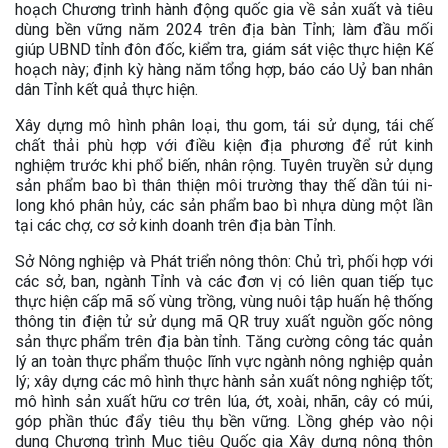
hoạch Chương trình hành động quốc gia về sản xuất và tiêu
dùng bền vững năm 2024 trên địa bàn Tỉnh; làm đầu mối
giúp UBND tỉnh đôn đốc, kiểm tra, giám sát việc thực hiện Kế
hoạch này; định kỳ hàng năm tổng hợp, báo cáo Uỷ ban nhân
dân Tỉnh kết quả thực hiện.
Xây dựng mô hình phân loại, thu gom, tái sử dụng, tái chế
chất thải phù hợp với điều kiện địa phương để rút kinh
nghiệm trước khi phổ biến, nhân rộng. Tuyên truyền sử dụng
sản phẩm bao bì thân thiện môi trường thay thế dần túi ni-
long khó phân hủy, các sản phẩm bao bì nhựa dùng một lần
tại các chợ, cơ sở kinh doanh trên địa bàn Tỉnh.
Sở Nông nghiệp và Phát triển nông thôn: Chủ trì, phối hợp với
các sở, ban, ngành Tỉnh và các đơn vị có liên quan tiếp tục
thực hiện cấp mã số vùng trồng, vùng nuôi tập huấn hệ thống
thông tin điện tử sử dụng mã QR truy xuất nguồn gốc nông
sản thực phẩm trên địa bàn tỉnh. Tăng cường công tác quản
lý an toàn thực phẩm thuộc lĩnh vực ngành nông nghiệp quản
lý; xây dựng các mô hình thực hành sản xuất nông nghiệp tốt;
mô hình sản xuất hữu cơ trên lúa, ớt, xoài, nhãn, cây có múi,
góp phần thúc đẩy tiêu thụ bền vững. Lồng ghép vào nội
dung Chương trình Mục tiêu Quốc gia Xây dựng nông thôn