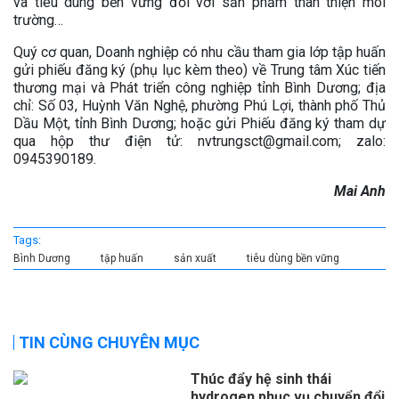
và tiêu dùng bền vững đối với sản phẩm thân thiện môi
trường…
Quý cơ quan, Doanh nghiệp có nhu cầu tham gia lớp tập huấn
gửi phiếu đăng ký (phụ lục kèm theo) về Trung tâm Xúc tiến
thương mại và Phát triển công nghiệp tỉnh Bình Dương; địa
chỉ: Số 03, Huỳnh Văn Nghệ, phường Phú Lợi, thành phố Thủ
Dầu Một, tỉnh Bình Dương; hoặc gửi Phiếu đăng ký tham dự
qua hộp thư điện tử: nvtrungsct@gmail.com; zalo:
0945390189.
Mai Anh
Tags:
Bình Dương
tập huấn
sản xuất
tiêu dùng bền vững
TIN CÙNG CHUYÊN MỤC
Thúc đẩy hệ sinh thái
hydrogen phục vụ chuyển đổi