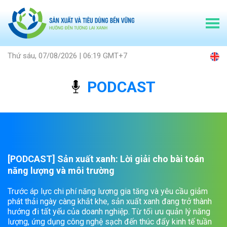
Thứ sáu, 07/08/2026 | 06:19 GMT+7
PODCAST
[PODCAST] Sản xuất xanh: Lời giải cho bài toán
năng lượng và môi trường
Trước áp lực chi phí năng lượng gia tăng và yêu cầu giảm
phát thải ngày càng khắt khe, sản xuất xanh đang trở thành
hướng đi tất yếu của doanh nghiệp. Từ tối ưu quản lý năng
lượng, ứng dụng công nghệ sạch đến thúc đẩy kinh tế tuần