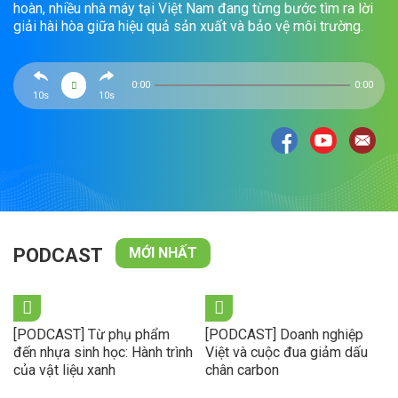
hoàn, nhiều nhà máy tại Việt Nam đang từng bước tìm ra lời
giải hài hòa giữa hiệu quả sản xuất và bảo vệ môi trường.
0:00
0:00
10s
10s
PODCAST
MỚI NHẤT
[PODCAST] Từ phụ phẩm
[PODCAST] Doanh nghiệp
đến nhựa sinh học: Hành trình
Việt và cuộc đua giảm dấu
của vật liệu xanh
chân carbon