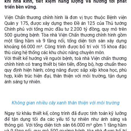
khí nhà kính, tiết kiệm năng lượng và hướng tới phát
triển bền vững.
Viện Chấn thương chỉnh hình là đơn vị trực thuộc Bệnh viện
Quân y 175, được xây dựng theo Đề án 125 của Thủ tướng
Chính phủ với tổng mức đầu tư 2.200 tỷ đồng, quy mô trên
500 giường bệnh. Tòa nhà Viện Chấn thương chỉnh hình gồm
một tầng hầm và 9 tầng nổi, tổng diện tích sàn xây dựng
khoảng 66.000 m². Công trình được bố trí với 15 khoa đặc
thù cùng hệ thống các khu chức năng chuyên môn.
Với thiết kế hướng về người bệnh, toà nhà Viện chấn thương
chỉnh hình có trang thiết bị tiên tiến, đồng bộ, hợp chuẩn theo
quy định hiện hành; công năng được sắp xếp khoa học, phù
hợp, kiến trúc hiện đại, thân thiện với môi trường, tận dụng
ánh sáng tự nhiên.
Không gian nhiều cây xanh thân thiện với môi trường
Ngay từ khâu thiết kế, công trình đã được tính toán kỹ lưỡng
để tận dụng tối đa các yếu tố tự nhiên như ánh sáng và
thông gió. Với tổng diện tích sàn 66.000 m² gồm 1 tầng hầm
và 9 tầng nổi, quy mô 500 giường bệnh, tòa nhà được bố trí