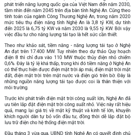
phát triển năng lượng quốc gia của Việt Nam đến năm 2030,
tầm nhìn đến năm 2045 trên địa bàn tỉnh Nghệ An. Cũng theo
tính toán của ngành Công Thương Nghệ An, trong năm 2020
mức tiêu thụ điện năng tỉnh Nghệ An là 3,8 tỷ KW, dự tính
đến 2025 là 6,75 tỷ KW và năm 2030 là 9,55 tỷ KW. Bởi vậy
việc đầu tư cho năng lượng tái tạo là hết sức cần thiết.
Theo như khảo sát, tiềm năng - năng lượng tái tạo ở Nghệ
An đạt trên 17.400 MW. Tuy nhiên theo dự thảo Quy hoạch
điện 8 thì chỉ đưa vào 110 MW thuộc thủy điện nhỏ chiếm
0,6%. Đây là tỷ lệ khá thấp, trong khi đó tiềm năng ở Nghệ An
có thể thực hiện được điện mặt trời áp mái, điện mặt trời mặt
đất, điện mặt trời trên mặt nước và điện gió trên bờ. Đây là
những nguồn năng lượng tái tạo được coi là thân thiện với
môi trường.
Trước khi phát triển điện mặt trời công suất lớn, Nghệ An đã
ưu tiên lắp đặt điện mặt trời công suất nhỏ. Việc này rất hiệu
quả, mang lại giá trị về mặt kỹ thuật và kinh tế lớn, khuyến
khích người dân tự bỏ vốn đầu tư, đồng thời dễ lắp đặt bộ
lưu trữ điện cho hệ thống điện mặt trời.
Đầu tháng 3 vừa qua, UBND tỉnh Nghệ An có quyết định chủ