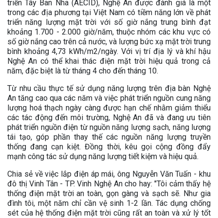
triển Tây Ban Nha (AECID), Nghệ An được đánh giá là một
trong các địa phương tại Việt Nam có tiềm năng lớn về phát
triển năng lượng mặt trời với số giờ nắng trung bình đạt
khoảng 1.700 - 2.000 giờ/năm, thuộc nhóm các khu vực có
số giờ nắng cao trên cả nước, và lượng bức xạ mặt trời trung
bình khoảng 4,73 kWh/m2/ngày. Với vị trí địa lý và khí hậu
Nghệ An có thể khai thác điện mặt trời hiệu quả trong cả
năm, đặc biệt là từ tháng 4 cho đến tháng 10.
Từ nhu cầu thực tế sử dụng năng lượng trên địa bàn Nghệ
An tăng cao qua các năm và việc phát triển nguồn cung năng
lượng hoá thạch ngày càng được hạn chế nhằm giảm thiểu
các tác động đến môi trường, Nghệ An đã và đang ưu tiên
phát triển nguồn điện từ nguồn năng lượng sạch, năng lượng
tái tạo, góp phần thay thế các nguồn năng lượng truyền
thống đang cạn kiệt. Đồng thời, kêu gọi cộng đồng đẩy
mạnh công tác sử dụng năng lượng tiết kiệm và hiệu quả.
Chia sẻ về việc lắp điện áp mái, ông Nguyễn Văn Tuấn - khu
đô thị Vinh Tân - TP. Vinh Nghệ An cho hay: "Tôi cảm thấy hệ
thống điện mặt trời an toàn, gọn gàng và sạch sẽ. Như gia
đình tôi, một năm chỉ cần vệ sinh 1-2 lần. Tác dụng chống
sét của hệ thống điện mặt trời cũng rất an toàn và xử lý tốt