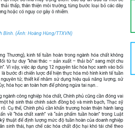
thải thấp, thân thiện môi trường; từng bước loại bỏ các dây
ượng hoặc có nguy cơ gây ô nhiễm.
h Bình. (Ảnh: Hoàng Hùng/TTXVN)
 Thương), kinh tế tuần hoàn trong ngành hóa chất không
 đổi từ tư duy “khai thác – sản xuất – thải bỏ” sang một chu
kín”. Vì vậy, việc áp dụng 12 nguyên tắc hóa học xanh vào bối
là bước đi chiến lược để hiện thực hóa mô hình kinh tế tuần
ệm nguyên tử; thiết kế nhằm sử dụng hiệu quả năng lượng; sử
 hủy; hóa học an toàn hơn để phòng ngừa tai nạn…
ng ngành công nghiệp hóa chất, Chính phủ cũng cần đóng vai
g một hệ sinh thái chính sách đồng bộ và minh bạch, Thạc sỹ
õ. Cụ thể, Chính phủ cần khẩn trương hoàn thiện hành lang
uẩn về “hóa chất xanh” và “sản phẩm tuần hoàn” trong Luật
 kỹ thuật để định lượng mức độ tuần hoàn của doanh nghiệp
ãn sinh thái, hạn chế các hóa chất độc hại khó tái chế theo