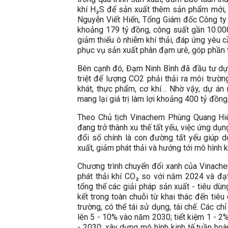
khí H₂S để sản xuất thêm sản phẩm mới, 
Nguyễn Viết Hiến, Tổng Giám đốc Công ty
khoảng 179 tỷ đồng, công suất gần 10.00
giảm thiểu ô nhiễm khí thải, đáp ứng yêu 
phục vụ sản xuất phân đạm urê, góp phần 
Bên cạnh đó, Đạm Ninh Bình đã đầu tư dự 
triệt để lượng CO2 phải thải ra môi trườn
khát, thực phẩm, cơ khí… Nhờ vậy, dự án 
mang lại giá trị làm lợi khoảng 400 tỷ đồn
Theo Chủ tịch Vinachem Phùng Quang Hiệp
đang trở thành xu thế tất yếu, việc ứng d
đổi số chính là con đường tất yếu giúp d
xuất, giảm phát thải và hướng tới mô hình k
Chương trình chuyển đổi xanh của Vinach
phát thải khí CO₂ so với năm 2024 và đ
tổng thể các giải pháp sản xuất - tiêu dù
kết trong toàn chuỗi từ khai thác đến tiêu
trường, có thể tái sử dụng, tái chế. Các ch
lên 5 - 10% vào năm 2030; tiết kiệm 1 - 2
- 2030; xây dựng mô hình kinh tế tuần ho