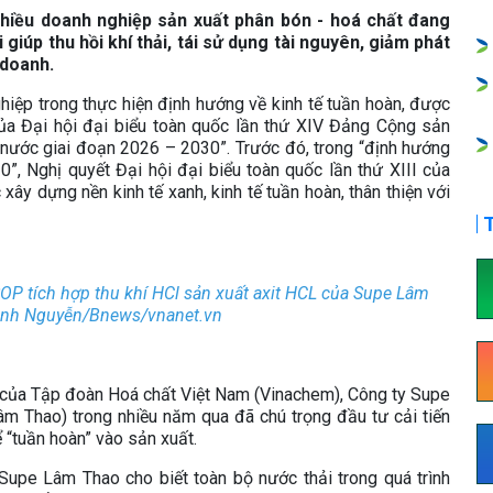
nhiều doanh nghiệp sản xuất phân bón - hoá chất đang
giúp thu hồi khí thải, tái sử dụng tài nguyên, giảm phát
 doanh.
hiệp trong thực hiện định hướng về kinh tế tuần hoàn, được
ủa Đại hội đại biểu toàn quốc lần thứ XIV Đảng Cộng sản
 nước giai đoạn 2026 – 2030”. Trước đó, trong “định hướng
”, Nghị quyết Đại hội đại biểu toàn quốc lần thứ XIII của
ây dựng nền kinh tế xanh, kinh tế tuần hoàn, thân thiện với
T
OP tích hợp thu khí HCl sản xuất axit HCL của Supe Lâm
Anh Nguyễn/Bnews/vnanet.vn
n của Tập đoàn Hoá chất Việt Nam (Vinachem), Công ty Supe
m Thao) trong nhiều năm qua đã chú trọng đầu tư cải tiến
ể “tuần hoàn” vào sản xuất.
upe Lâm Thao cho biết toàn bộ nước thải trong quá trình