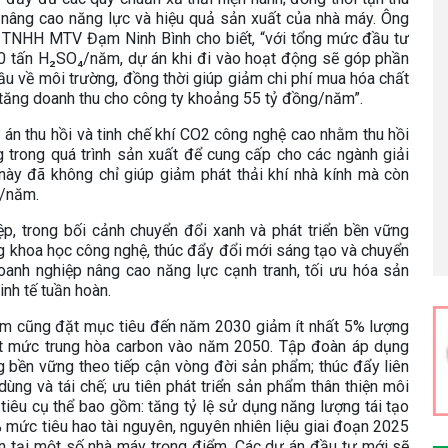
nâng cao năng lực và hiệu quả sản xuất của nhà máy. Ông
 TNHH MTV Đạm Ninh Bình cho biết, “với tổng mức đầu tư
0 tấn H₂SO₄/năm, dự án khi đi vào hoạt động sẽ góp phần
cầu về môi trường, đồng thời giúp giảm chi phí mua hóa chất
tăng doanh thu cho công ty khoảng 55 tỷ đồng/năm”.
án thu hồi và tinh chế khí CO2 công nghệ cao nhằm thu hồi
g trong quá trình sản xuất để cung cấp cho các ngành giải
này đã không chỉ giúp giảm phát thải khí nhà kính mà còn
g/năm.
, trong bối cảnh chuyển đổi xanh và phát triển bền vững
ụng khoa học công nghệ, thúc đẩy đổi mới sáng tạo và chuyển
oanh nghiệp nâng cao năng lực cạnh tranh, tối ưu hóa sản
inh tế tuần hoàn.
em cũng đặt mục tiêu đến năm 2030 giảm ít nhất 5% lượng
ạt mức trung hòa carbon vào năm 2050. Tập đoàn áp dụng
ng bền vững theo tiếp cận vòng đời sản phẩm; thúc đẩy liên
 dùng và tái chế; ưu tiên phát triển sản phẩm thân thiện môi
ỉ tiêu cụ thể bao gồm: tăng tỷ lệ sử dụng năng lượng tái tạo
% mức tiêu hao tài nguyên, nguyên nhiên liệu giai đoạn 2025
àn tại một số nhà máy trọng điểm. Các dự án đầu tư mới sẽ