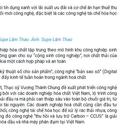
i tín dụng xanh với lãi suất ưu đãi và cơ chế ân hạn thuế thu
i mới công nghệ, đặc biệt là các công nghệ tái chế hóa học
Supe Lâm Thao. Ảnh: Supe Lâm Thao
iệp hóa chất tập trung theo mô hình khu công nghiệp sinh
không gian cho sự “cộng sinh công nghiệp”, nơi chất thải của
 kia một cách hợp pháp và an toàn.
u kỹ thuật số cho sản phẩm”, công nghệ “bản sao số” (Digital
c đẩy kinh tế tuần hoàn trong ngành hoá chất.
t, Thạc sỹ Vương Thành Chung đề xuất phát triển công nghệ
g bởi với các doanh nghiệp hóa chất Việt Nam, lộ trình công
ải đầu ra mà phải can thiệp sâu vào toàn bộ chuỗi giá trị, từ
hồi tài nguyên. Các doanh nghiệp hoá chất cũng cần đầu tư
hối; công nghệ tái chế hóa học để xử lý rác thải nhựa; công
ong đó công nghệ “thu hồi và lưu trữ Carbon – CCUS” là giải
hóa dầu và nhà máy phân đạm tại Việt Nam.