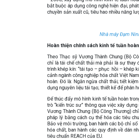
bắt buộc áp dụng công nghệ hiện đại, phát 
chuyền sản xuất cũ, tiêu hao nhiều năng l
Nhà máy Đạm Nin
Hoàn thiện chính sách kinh tế tuần hoàn
Theo Thạc sỹ Vương Thành Chung (Bộ Công
chỉ là tái chế chất thải mà phải là sự thay
trình khép kín: “tái tạo – phục hồi – khép 
cảnh ngành công nghiệp hóa chất Việt Nam 
hoàn. Đó là: Ngăn ngừa chất thải; tiết ki
dụng nguyên liệu tái tạo; thiết kế để phân
Để thúc đẩy mô hình kinh tế tuần hoàn tro
trò “kiến trúc sư” thông qua việc xây dựn
Vương Thành Chung (Bộ Công Thương) chỉ r
pháp lý bằng cách cụ thể hóa các tiêu ch
Bảo vệ môi trường; ban hành các bộ chỉ số
hóa chất, ban hành các quy định về dán nh
tiêu chuẩn REACH của EU.