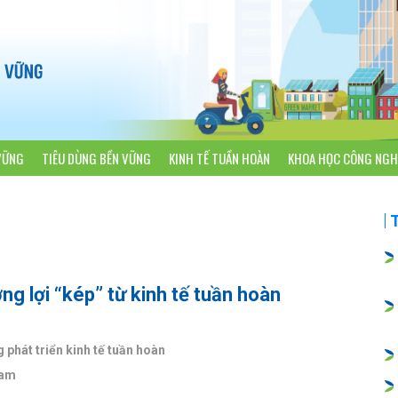
VỮNG
TIÊU DÙNG BỀN VỮNG
KINH TẾ TUẦN HOÀN
KHOA HỌC CÔNG NGH
g lợi “kép” từ kinh tế tuần hoàn
 phát triển kinh tế tuần hoàn
Nam