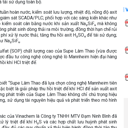
 tái sử dụng toàn bộ.
tuần hoàn nước, kiểm soát lưu lượng, nhiệt độ, nồng độ axit
 giám sát SCADA/PLC; phối hợp với các sáng kiến khác như
 kiểm soát cân bằng nước khi sản xuất Na₂SiF₆ mà không
ông phát sinh dòng thải ra môi trường, đồng thời hạn chế rủi
phí xử lý nước thải; tăng thu hồi axit H₂SO₄ để tái sử dụng;
hư Na₂SiF₆.
 Sulfat (SOP) chất lượng cao của Supe Lâm Thao (vừa được
c đầu tư công nghệ công nghệ lò Mannheim hiện đại hàng
hồi khí HCl triệt để.
biết “Supe Lâm Thao đã lựa chọn công nghệ Mannheim tiên
c biệt là giải pháp thu hồi triệt để khí HCl để sản xuất axit
ng phát triển của Supe Lâm Thao không chỉ chú trọng hiệu
g, sử dụng tài nguyên hiệu quả và phát triển theo mô hình
 khác của Vinachem là Công ty TNHH MTV Đạm Ninh Bình đã
ử lý triệt để khí H₂S và các hợp chất lưu huỳnh phát sinh
ủ đầy đủ các quy chuẩn xả thải hiện hành; đồng thời tận thu