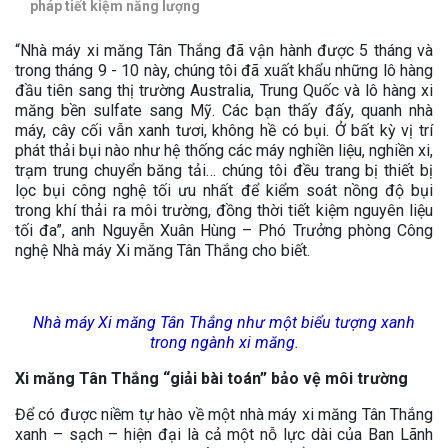
pháp tiết kiệm năng lượng
“Nhà máy xi măng Tân Thắng đã vận hành được 5 tháng và
trong tháng 9 - 10 này, chúng tôi đã xuất khẩu những lô hàng
đầu tiên sang thị trường Australia, Trung Quốc và lô hàng xi
măng bền sulfate sang Mỹ. Các bạn thấy đấy, quanh nhà
máy, cây cối vẫn xanh tươi, không hề có bụi. Ở bất kỳ vị trí
phát thải bụi nào như hệ thống các máy nghiền liệu, nghiền xi,
trạm trung chuyển băng tải… chúng tôi đều trang bị thiết bị
lọc bụi công nghệ tối ưu nhất để kiểm soát nồng độ bụi
trong khí thải ra môi trường, đồng thời tiết kiệm nguyên liệu
tối đa”, anh Nguyễn Xuân Hùng – Phó Trưởng phòng Công
nghệ Nhà máy Xi măng Tân Thắng cho biết.
Nhà máy Xi măng Tân Thắng như một biểu tượng xanh
trong ngành xi măng.
Xi măng Tân Thắng “giải bài toán” bảo vệ môi trường
Để có được niềm tự hào về một nhà máy xi măng Tân Thắng
xanh – sạch – hiện đại là cả một nỗ lực dài của Ban Lãnh