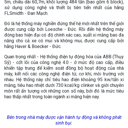
5m, chiều dài 60,7m, khối lượng 484 tấn (bao gồm 6 block),
sử dụng công nghệ và thiết bị tiên tiến nhất của hãng
FLSmidth - Đan Mạch.
Đó là hệ thống máy nghiền đứng thế hệ mới nhất trên thế giới
được cung cấp bởi Loesche - Đức. Rồi đến hệ thống máy
đóng bao hiện đại có độ chính xác cao, xuất xi măng bao đa
năng cho cả xe có mui và không mui, được cung cấp bởi
hãng Haver & Boecker - Đức.
Quan trọng nhất - Hệ thống điện tự động hóa của ABB (Thụy
Sỹ) - cốt lõi của công nghệ 4.0 - ở mức độ cao cấp, điều
khiển tập trung để kiểm soát đồng bộ hoạt động của nhà
máy, kết nối các công nghệ điện tử, cơ khí, môi trường với
nhau. Hệ thống này chỉ tiêu hao điện khoảng 95 kw/tấn xi
măng, tiêu hao nhiệt dưới 730 kcal/kg clinker và giới chuyên
môn rất ấn tượng với những con số này, bởi đó là mức tiêu
hao thấp nhất trong toàn ngành xi măng hiện nay.
Bên trong nhà máy được vận hành tự động và không phát
sinh bụi.