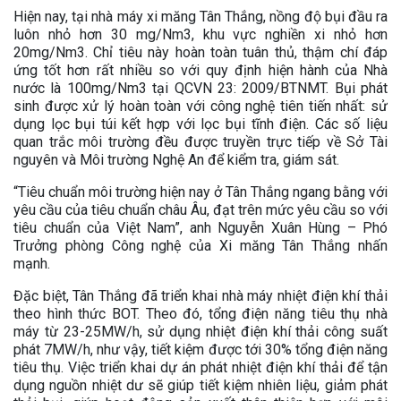
Hiện nay, tại nhà máy xi măng Tân Thắng, nồng độ bụi đầu ra
luôn nhỏ hơn 30 mg/Nm3, khu vực nghiền xi nhỏ hơn
20mg/Nm3. Chỉ tiêu này hoàn toàn tuân thủ, thậm chí đáp
ứng tốt hơn rất nhiều so với quy định hiện hành của Nhà
nước là 100mg/Nm3 tại QCVN 23: 2009/BTNMT. Bụi phát
sinh được xử lý hoàn toàn với công nghệ tiên tiến nhất: sử
dụng lọc bụi túi kết hợp với lọc bụi tĩnh điện. Các số liệu
quan trắc môi trường đều được truyền trực tiếp về Sở Tài
nguyên và Môi trường Nghệ An để kiểm tra, giám sát.
“Tiêu chuẩn môi trường hiện nay ở Tân Thắng ngang bằng với
yêu cầu của tiêu chuẩn châu Âu, đạt trên mức yêu cầu so với
tiêu chuẩn của Việt Nam”, anh Nguyễn Xuân Hùng – Phó
Trưởng phòng Công nghệ của Xi măng Tân Thắng nhấn
mạnh.
Đặc biệt, Tân Thắng đã triển khai nhà máy nhiệt điện khí thải
theo hình thức BOT. Theo đó, tổng điện năng tiêu thụ nhà
máy từ 23-25MW/h, sử dụng nhiệt điện khí thải công suất
phát 7MW/h, như vậy, tiết kiệm được tới 30% tổng điện năng
tiêu thụ. Việc triển khai dự án phát nhiệt điện khí thải để tận
dụng nguồn nhiệt dư sẽ giúp tiết kiệm nhiên liệu, giảm phát