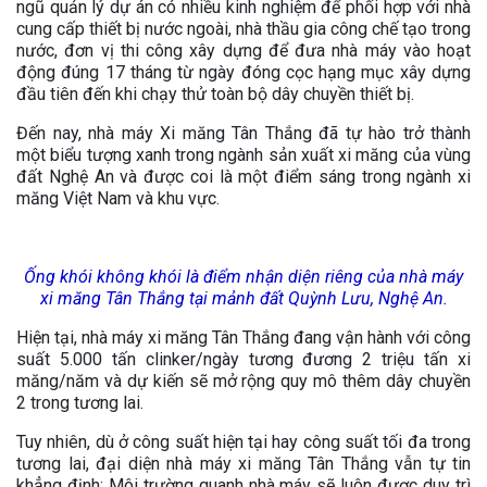
ngũ quản lý dự án có nhiều kinh nghiệm để phối hợp với nhà
cung cấp thiết bị nước ngoài, nhà thầu gia công chế tạo trong
nước, đơn vị thi công xây dựng để đưa nhà máy vào hoạt
động đúng 17 tháng từ ngày đóng cọc hạng mục xây dựng
đầu tiên đến khi chạy thử toàn bộ dây chuyền thiết bị.
Đến nay, nhà máy Xi măng Tân Thắng đã tự hào trở thành
một biểu tượng xanh trong ngành sản xuất xi măng của vùng
đất Nghệ An và được coi là một điểm sáng trong ngành xi
măng Việt Nam và khu vực.
Ống khói không khói là điểm nhận diện riêng của nhà máy
xi măng Tân Thắng tại mảnh đất Quỳnh Lưu, Nghệ An.
Hiện tại, nhà máy xi măng Tân Thắng đang vận hành với công
suất 5.000 tấn clinker/ngày tương đương 2 triệu tấn xi
măng/năm và dự kiến sẽ mở rộng quy mô thêm dây chuyền
2 trong tương lai.
Tuy nhiên, dù ở công suất hiện tại hay công suất tối đa trong
tương lai, đại diện nhà máy xi măng Tân Thắng vẫn tự tin
khẳng định: Môi trường quanh nhà máy sẽ luôn được duy trì