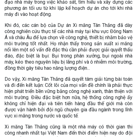
đạo nhà máy trong việc khảo sát, tìm hiểu và xây dựng các
phương án tối ưu từ khi lập kế hoạch dự án cho tới khi nhà
máy đi vào hoạt động.
Khi đó, các cán bộ của Dự án Xi măng Tân Thắng đã dày
công nghiên cứu thực tế các nhà máy tại khu vực Đông Nam
Á và châu Âu để lựa chọn về công nghệ, thiết bị nhằm bảo vệ
môi trường tốt nhất. Họ nhận thấy trong sản xuất xi măng
nổi lên một số vấn đề đặc thù cần phải được giải quyết thấu
đáo, đặc biệt là bụi: Bụi trong phân xưởng, bụi ngoài nhà
máy, kéo theo nguyên liệu bị lãng phí và ô nhiễm môi trường,
đồng thời gây tiêu hao năng lượng điện...
Do vậy, Xi măng Tân Thắng đã quyết tâm giải từng bài toán
và đi đến kết luận: Cốt lõi của mọi vấn đề chính là phải thực
hiện phát triển bền vững bằng công nghệ xanh, thân thiện với
môi trường. Điều đặc biệt hơn nữa, hệ thống công nghệ ấy
không chỉ hiện đại và tiên tiến hàng đầu thế giới mà còn
được vận hành bởi đội ngũ chuyên gia đầu ngành trong lĩnh
vực xi măng trong nước và quốc tế.
Xi măng Tân Thắng cũng là một nhà máy có thời gian thi
công nhanh nhất tại Việt Nam đến thời điểm hiện nay do đội