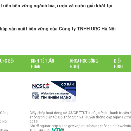
 triển bền vững ngành bia, rượu và nước giải khát tại
pháp sản xuất bền vững của Công ty TNHH URC Hà Nội
DÙNG BỀN
KINH TẾ TUẦN
KHOA HỌC CÔNG
ĐIỂN
HOÀN
NGHỆ
HÌNH
 Công
Giấy phép hoạt động số 43/GP-TTĐT do Cục Phát thanh truyền 
Thông tin điện tử, Bộ Thông tin và Truyền thông cấp ngày 12 t
à Nội
2019
Ghi rõ nguồn: http://scp.gov.vn/ khi sử dụng thông tin từ websit
nh và
Phát triển bởi: