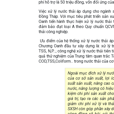
phí hỗ trợ là 50 triệu đồng, vốn đối ứng củ
Việc xử lý nước thải áp dụng cho ngành s
Đồng Tháp. Với mục tiêu phát triển sản x
Oanh tiến hành thực hiện xử lý nước thải 
đảm bảo đạt loại A theo Quy chuẩn QCV
thải công nghiệp.
Ưu điểm của hệ thống xử lý nước thải áp
Chương Oanh đầu tư xây dựng là: xử lý t
TSS, N,P...; công nghệ xử lý nước thải tiên 
quả thử nghiệm của Trung tâm quan trắc T
COD,TSS,Coliform... trong nước thải của 
Ngoài mục đích xử lý nướ
của cơ sở sản xuất, lợi 
suất sản xuất, nâng cao 
nước, năng lượng có hiệu 
kiệm chi phí sản xuất ch
giá trị; tạo ra các sản p
giảm chi phí xử lý và thải
SXSH còn góp phần xây dự
cộng đồng xã hội, cải th