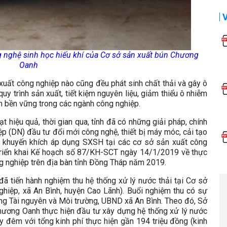
g nghệ sinh học hiếu khí của Cơ sở sản xuất bún Chương
Oanh
 xuất công nghiệp nào cũng đều phát sinh chất thải và gây ô
uy trình sản xuất, tiết kiệm nguyên liệu, giảm thiểu ô nhiễm
ển bền vững trong các ngành công nghiệp.
t hiệu quả, thời gian qua, tỉnh đã có những giải pháp, chính
ệp (DN) đầu tư đổi mới công nghệ, thiết bị máy móc, cải tạo
 khuyến khích áp dụng SXSH tại các cơ sở sản xuất công
riển khai Kế hoạch số 87/KH-SCT ngày 14/1/2019 về thực
g nghiệp trên địa bàn tỉnh Đồng Tháp năm 2019.
 tiến hành nghiệm thu hệ thống xử lý nước thải tại Cơ sở
hiệp, xã An Bình, huyện Cao Lãnh). Buổi nghiệm thu có sự
ng Tài nguyên và Môi trường, UBND xã An Bình. Theo đó, Sở
hương Oanh thực hiện đầu tư xây dựng hệ thống xử lý nước
 đêm với tổng kinh phí thực hiện gần 194 triệu đồng (kinh