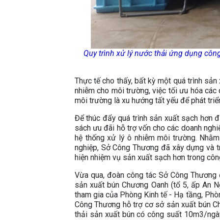
Quy trình xử lý nước thải ứng dụng côn
Thực tế cho thấy, bất kỳ một quá trình sản
nhiễm cho môi trường, việc tối ưu hóa các q
môi trường là xu hướng tất yếu để phát tri
Để thúc đẩy quá trình sản xuất sạch hơn đạ
sách ưu đãi hỗ trợ vốn cho các doanh nghi
hệ thống xử lý ô nhiễm môi trường. Nhằm
nghiệp, Sở Công Thương đã xây dựng và t
hiện nhiệm vụ sản xuất sạch hơn trong côn
Vừa qua, đoàn công tác Sở Công Thương đã
sản xuất bún Chương Oanh (tổ 5, ấp An Ng
tham gia của Phòng Kinh tế - Hạ tầng, Phò
Công Thương hỗ trợ cơ sở sản xuất bún C
thải sản xuất bún có công suất 10m3/ngày