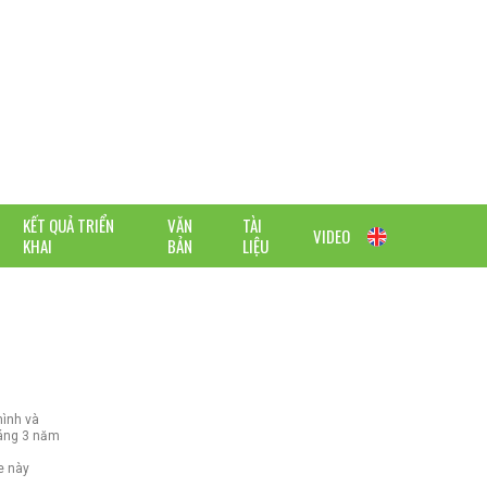
KẾT QUẢ TRIỂN
VĂN
TÀI
VIDEO
KHAI
BẢN
LIỆU
hình và
háng 3 năm
e này