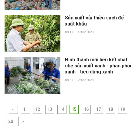
Sản xuất vải thiều sạch để
xuất khẩu
08:17 - 14/04/2023
Hình thành mối liên kết chặt
chẽ sản xuất xanh - phân phối
xanh - tiêu dùng xanh
08:57 - 12/04/2023
<
11
12
13
14
15
16
17
18
19
20
>