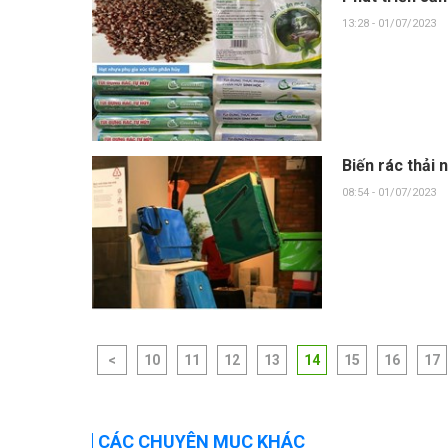
13:28 - 01/07/2023
Biến rác thải 
08:54 - 01/07/2023
<
10
11
12
13
14
15
16
17
CÁC CHUYÊN MỤC KHÁC