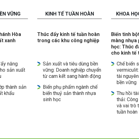
BỀN VỮNG
KINH TẾ TUẦN HOÀN
KHOA HỌ
Khánh Hòa
Thúc đẩy kinh tế tuần hoàn
Biến tinh bộ
ất xanh
trong các khu công nghiệp
màng nhựa p
học: Thúc đẩ
cho kinh tế
đẩy năng
Sản xuất và tiêu dùng bền
Chế biến 
cho sản xuất
vững: Doanh nghiệp chuyển
vermiculit:
u
từ cam kết sang hành động
tài nguyên
bền vững
ớp thành sản
Biến phụ phẩm ngành chế
t khẩu
biến thuỷ sản thành nhựa
Thu hồi tà
sinh học
thải: Công 
và vai trò 
tuần hoàn