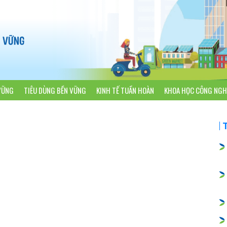
VỮNG
TIÊU DÙNG BỀN VỮNG
KINH TẾ TUẦN HOÀN
KHOA HỌC CÔNG NGH