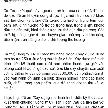
được nhận hỗ trợ.
Có được kết quả này ngoài sự nỗ lực của cơ sở CNNT còn
do các đề án khuyến công được thực hiện trên cơ sở khảo
sát, lựa chọn kỹ lưỡng đối tượng thụ hưởng. Trung tâm luôn
bám sát, định hướng hỗ trợ có trọng tâm, trọng điểm, không
đầu tư dàn trải, khai thác được lợi thế của địa phương. Các
thiết bị, công nghệ được chuyển giao phù hợp với khả năng
tiếp nhận, tránh lãng phí cho đối tượng thụ hưởng.
Cụ thể, Công ty TNHH mộc mỹ nghệ Ngọc Thủy được Trung
tâm hỗ trợ 250 triệu đồng thực hiện đề án “Xây dựng mô hình
trình diễn kỹ thuật sản xuất sản phẩm thanh tựa ghế văn
phòng xuất khẩu từ gỗ cao su”. Sau khi dây chuyền sản xuất
với hệ thống lò sấy gỗ công suất 300.000 sản phẩm/năm đi
vào vận hành ổn định đã giúp doanh nghiệp nâng cao năng
suất, chất lượng sản phẩm, qua đó tăng doanh thu và lợi
nhuận.
Thực hiện đề án “Xây dựng mô hình trình diễn kỹ thuật sản
xuất than chuông” Công ty CP Tân Hoàn Cầu đã liên kết với
Công ty TNHH sản xuất – xuất nhập khẩu Ánh Lửa Việt tiếp