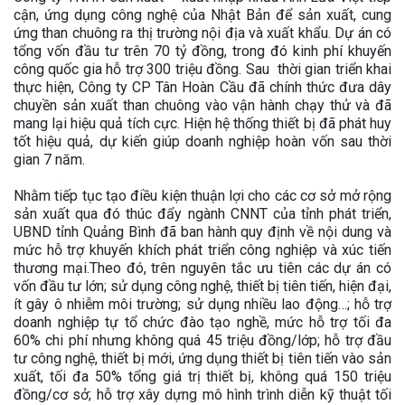
cận, ứng dụng công nghệ của Nhật Bản để sản xuất, cung
ứng than chuông ra thị trường nội địa và xuất khẩu. Dự án có
tổng vốn đầu tư trên 70 tỷ đồng, trong đó kinh phí khuyến
công quốc gia hỗ trợ 300 triệu đồng. Sau thời gian triển khai
thực hiện, Công ty CP Tân Hoàn Cầu đã chính thức đưa dây
chuyền sản xuất than chuông vào vận hành chạy thử và đã
mang lại hiệu quả tích cực. Hiện hệ thống thiết bị đã phát huy
tốt hiệu quả, dự kiến giúp doanh nghiệp hoàn vốn sau thời
gian 7 năm.
Nhằm tiếp tục tạo điều kiện thuận lợi cho các cơ sở mở rộng
sản xuất qua đó thúc đẩy ngành CNNT của tỉnh phát triển,
UBND tỉnh Quảng Bình đã ban hành quy định về nội dung và
mức hỗ trợ khuyến khích phát triển công nghiệp và xúc tiến
thương mại.Theo đó, trên nguyên tắc ưu tiên các dự án có
vốn đầu tư lớn; sử dụng công nghệ, thiết bị tiên tiến, hiện đại,
ít gây ô nhiễm môi trường; sử dụng nhiều lao động…; hỗ trợ
doanh nghiệp tự tổ chức đào tạo nghề, mức hỗ trợ tối đa
60% chi phí nhưng không quá 45 triệu đồng/lớp; hỗ trợ đầu
tư công nghệ, thiết bị mới, ứng dụng thiết bị tiên tiến vào sản
xuất, tối đa 50% tổng giá trị thiết bị, không quá 150 triệu
đồng/cơ sở; hỗ trợ xây dựng mô hình trình diễn kỹ thuật tối