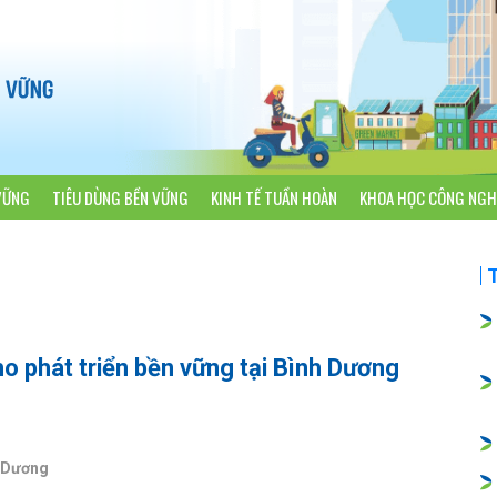
VỮNG
TIÊU DÙNG BỀN VỮNG
KINH TẾ TUẦN HOÀN
KHOA HỌC CÔNG NGH
o phát triển bền vững tại Bình Dương
h Dương