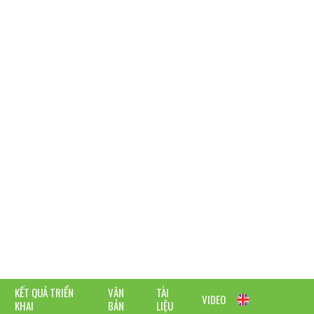
KẾT QUẢ TRIỂN
VĂN
TÀI
VIDEO
KHAI
BẢN
LIỆU