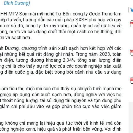
Bình Dương)
NHH MTV Sơn mài mỹ nghệ Tư Bốn, công ty được Trung tâm
hiệp tư vấn, hướng dẫn các giải pháp SXSH phù hợp với quy
rên cơ sở đó, công ty đã xây dựng, quản lý cơ sở dữ liệu về
lượng, nước và các dạng chất thải một cách có hệ thống, đổi
n và sạch hơn...
h Dương, chương trình sản xuất sạch hơn kết hợp với các
ại những kết quả rất đáng ghi nhận. Trong năm 2023, toàn
Wh điện, tương đương khoảng 2,34% tổng sản lượng điện
g chỉ là cho thấy sự nỗ lực của các doanh nghiệp sản xuất
g điện quốc gia, đặc biệt trong bối cảnh nhu cầu sử dụng
 giảm tiêu thụ điện mà còn cho thấy sự chuyển biến mạnh mẽ
nghiệp áp dụng sản xuất sạch hơn, đồng nghĩa với việc họ
ất thoát năng lượng, tái sử dụng tài nguyên và tận dụng phụ
 giảm chi phí đầu vào và góp phần tích cực vào việc giảm
g không chỉ mang lại hiệu quả tức thời về kinh tế, mà còn
công nghiệp xanh, hiệu quả và phát triển bền vững. Với định