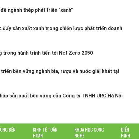
 để ngành thép phát triển "xanh"
c đẩy sản xuất xanh trong chiến lược phát triển doanh
 trong hành trình tiến tới Net Zero 2050
 triển bền vững ngành bia, rượu và nước giải khát tại
pháp sản xuất bền vững của Công ty TNHH URC Hà Nội
DÙNG BỀN
KINH TẾ TUẦN
KHOA HỌC CÔNG
ĐIỂN
HOÀN
NGHỆ
HÌNH