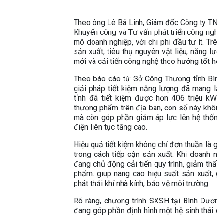
Theo ông Lê Bá Linh, Giám đốc Công ty T
Khuyến công và Tư vấn phát triển công ng
mô doanh nghiệp, với chi phí đầu tư ít. T
sản xuất, tiêu thụ nguyên vật liệu, năng 
mới và cải tiến công nghệ theo hướng tốt hơ
Theo báo cáo từ Sở Công Thương tỉnh Bìn
giải pháp tiết kiệm năng lượng đã mang l
tỉnh đã tiết kiệm được hơn 406 triệu k
thương phẩm trên địa bàn, con số này khôn
mà còn góp phần giảm áp lực lên hệ thốn
điện liên tục tăng cao.
Hiệu quả tiết kiệm không chỉ đơn thuần là
trong cách tiếp cận sản xuất. Khi doanh 
đang chủ động cải tiến quy trình, giảm th
phẩm, giúp nâng cao hiệu suất sản xuất,
phát thải khí nhà kính, bảo vệ môi trường.
Rõ ràng, chương trình SXSH tại Bình Dươn
đang góp phần định hình một hệ sinh thái 