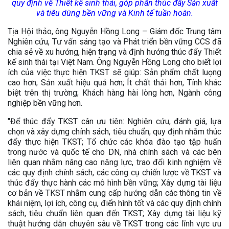
quy định về Thiết kế sinh thái, góp phần thúc đẩy Sản xuất
và tiêu dùng bền vững và Kinh tế tuần hoàn.
Tịa Hội thảo, ông Nguyễn Hồng Long – Giám đốc Trung tâm
Nghiên cứu, Tư vấn sáng tạo và Phát triển bền vững CCS đã
chia sẻ về x
u hướng, hiện trạng và định hướng thúc đẩy Thiết
kế sinh thái tại Việt Nam. Ông Nguyễn Hồng Long cho biết lợi
ích của việc thực hiện TKST sẽ giúp: Sản phẩm chất luọng
cao hơn; Sản xuất hiệu quả hơn; Ít chất thải hơn, Tính khác
biệt trên thị trường; Khách hàng hài lòng hơn, Ngành công
nghiệp bền vững hơn.
"Để thúc đẩy TKST cân ưu tiên: Nghiên cứu, đánh giá, lựa
chọn và xây dựng chính sách, tiêu chuẩn, quy định nhằm thúc
đẩy thực hiện TKST; Tổ chức các khóa đào tạo tập huấn
trong nước và quốc tế cho DN, nhà chính sách và các bên
liên quan nhằm nâng cao năng lực, trao đổi kinh nghiệm về
các quy định chính sách, các công cụ chiến lược về TKST và
thúc đẩy thực hành các mô hình bền vững; Xây dựng tài liệu
cơ bản về TKST nhằm cung cấp hướng dẫn các thông tin về
khái niệm, lợi ích, công cụ, điển hình tốt và các quy định chính
sách, tiêu chuẩn liên quan đến TKST; Xây dựng tài liệu kỹ
thuật hướng dẫn chuyên sâu về TKST trong các lĩnh vực ưu