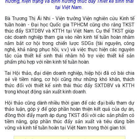
hướng, hiện trạng và định hướng thúc đẩy Thiết kế sinh thái
tại Việt Nam.
Bà Trương Thị Ái Nhi - Viện trưởng Viện nghiên cứu Kinh tế
tuần hoàn - Đại học Quốc gia TPHCM cũng cho rằng TKST
thúc đẩy SXTDBV và KTTH tại Việt Nam. Cụ thể TKST giúp
các doanh nghiệp tham gia vào nền kinh tế tuần hoàn nhằm
nắm bắt cơ hội trong chiến lược SDGs (tài nguyên, công
nghệ, khả năng phục hồi, v.v.) và việc thực hiện các nguyên
tắc của thiết kế sinh thái nhằm hỗ trợ việc thiết kế sản
phẩm phù hợp với nền kinh tế tuần hoàn.
Tai Hội thảo, đại diện doanh nghiệp, hiệp hội đã có bài chia
sẻ về tiềm năng, cơ hội cũng như những khó khăn, thách
thức đối với thiết kế sinh thái thúc đẩy SXTDBV và KTTH
trong khoạt động sản xuất kinh doanh.
Hội thảo cũng dành nhiều thời gian để các đại biểu tham dự
thảo luận, góp ý để góp phần hoàn thiện kết quả của dự án,
đồng thời đẩy mạnh áp dụng TKST đối với các sản phẩm có
tiềm năng, góp phần thúc đẩy sản xuất và tiêu dùng bền
vững và kinh tế tuần hoàn tại Việt Nam trong thời gian tới.