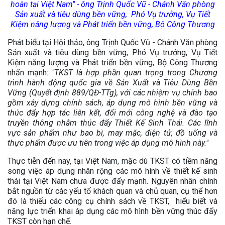
hoàn tại Việt Nam" - ông Trịnh Quốc Vũ - Chánh Văn phòng
Sản xuất và tiêu dùng bền vững,
Phó Vụ trưởng, Vụ Tiết
Kiệm năng lượng và Phát triển bền vững,
Bộ Công Thương
Phát biểu tại Hội thảo, ông Trịnh Quốc Vũ - Chánh Văn phòng
Sản xuất và tiêu dùng bền vững,
Phó Vụ trưởng, Vụ Tiết
Kiệm năng lượng và Phát triển bền vững,
Bộ Công Thương
nhấn mạnh:
"TKST là hợp phần quan trọng trong Chương
trình hành động quốc gia về Sản Xuất và Tiêu Dùng Bền
Vững (Quyết định 889/QĐ-TTg), với các nhiệm vụ chính bao
gồm xây dựng chính sách, áp dụng mô hình bền vững và
thúc đẩy hợp tác liên kết, đổi mới công nghệ và đào tạo
truyền thông nhằm thúc đẩy Thiết Kế Sinh Thái. Các lĩnh
vực sản phẩm như bao bì, may mặc, điện tử, đồ uống và
thực phẩm được ưu tiên trong việc áp dụng mô hình này."
Thực tiễn đến nay, tại Việt Nam, mặc dù TKST có tiềm năng
song việc áp dụng nhân rộng các mô hình về thiết kế sinh
thái tại Việt Nam chưa được đẩy mạnh. Nguyên nhân chính
bắt nguồn từ các yếu tố khách quan và chủ quan, cụ thể hơn
đó là thiếu các công cụ chính sách về TKST, hiểu biết và
năng lực triển khai áp dụng các mô hình bền vững thúc đẩy
TKST còn hạn chế.