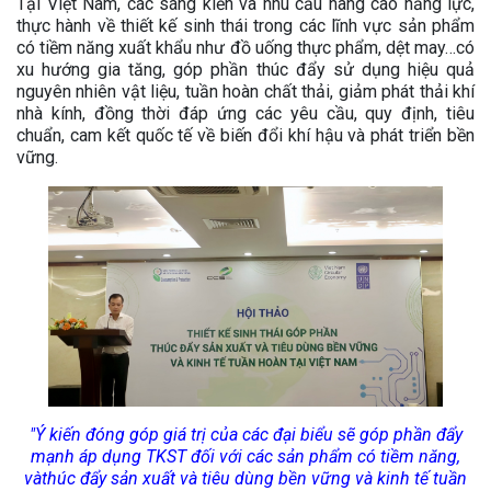
Tại Việt Nam, các sáng kiến và nhu cầu nâng cao năng lực,
thực hành về thiết kế sinh thái trong các lĩnh vực sản phẩm
có tiềm năng xuất khẩu như đồ uống thực phẩm, dệt may…có
xu hướng gia tăng, góp phần thúc đẩy sử dụng hiệu quả
nguyên nhiên vật liệu, tuần hoàn chất thải, giảm phát thải khí
nhà kính, đồng thời đáp ứng các yêu cầu, quy định, tiêu
chuẩn, cam kết quốc tế về biến đổi khí hậu và phát triển bền
vững.
"Ý kiến đóng góp giá trị của các đại biểu sẽ góp phần đẩy
mạnh áp dụng TKST đối với các sản phẩm có tiềm năng,
vàthúc đẩy sản xuất và tiêu dùng bền vững và kinh tế tuần