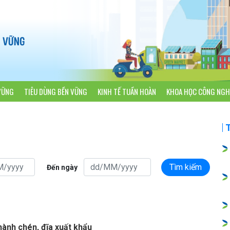
VỮNG
TIÊU DÙNG BỀN VỮNG
KINH TẾ TUẦN HOÀN
KHOA HỌC CÔNG NGH
Tìm kiếm
Đến ngày
hành chén, đĩa xuất khẩu