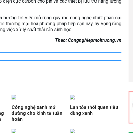
o điện cực carbon cho pin và các thiết bị lưu trữ năng lượng
à hướng tới việc mở rộng quy mô công nghệ nhiệt phân cải
ới thương mại hóa phương pháp tiếp cận này, hy vọng rằng
ng việc xử lý chất thải rắn sinh học.
Theo: Congnghiepmoitruong.vn
Công nghệ xanh mở
Lan tỏa thói quen tiêu
ng
đường cho kinh tế tuần
dùng xanh
n
hoàn