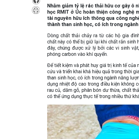
Nhằm giảm tỷ lệ rác thải hữu cơ gây ô n
học RMIT ở Úc hoàn thiện công nghệ m
tài nguyên hữu ích thông qua công ngh
thành than sinh học, có ích trong ngành
Dòng chất thải chảy ra từ các hộ gia đì
chất này có thể bị giữ lại khi chất rắn sin
đây, chúng được xử lý bởi các vi sinh vật
phóng carbon vào khí quyển.
Để tiết kiệm và phát huy giá trị kinh tế 
cứu và triển khai khá hiệu quả trong thời 
than sinh học, có ích trong ngành năng lượ
dụng nhiệt độ cao trong điều kiện không c
rau củ, dăm gỗ, phân bón dư thừa, chất th
có thể ứng dụng thực tế trong nhiều thứ kh