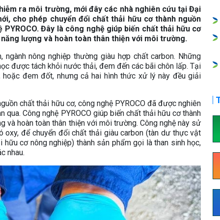
hiễm ra môi trường, mới đây các nhà nghiên cứu tại Đại
ới, cho phép chuyển đổi chất thải hữu cơ thành nguồn
ệ PYROCO. Đây là công nghệ giúp biến chất thải hữu cơ
 năng lượng và hoàn toàn thân thiện với môi trường.
nh, ngành nông nghiệp thường giàu hợp chất carbon. Những
h học được tách khỏi nước thải, đem đến các bãi chôn lấp. Tại
, hoặc đem đốt, nhưng cả hai hình thức xử lý này đều giải
T
của nguồn chất thải hữu cơ, công nghệ PYROCO đã được nghiên
gian qua. Công nghệ PYROCO giúp biến chất thải hữu cơ thành
ng và hoàn toàn thân thiện với môi trường. Công nghệ này sử
ó oxy, để chuyển đổi chất thải giàu carbon (tàn dư thực vật
ải hữu cơ nông nghiệp) thành sản phẩm gọi là than sinh học,
ác nhau.