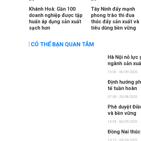
Khánh Hoà: Gần 100
Tây Ninh đẩy mạnh
doanh nghiệp được tập
phong trào thi đua
huấn áp dụng sản xuất
thúc đẩy sản xuất và
sạch hơn
tiêu dùng bền vững
CÓ THỂ BẠN QUAN TÂM
Hà Nội nỗ lực 
ngành sản xuấ
14:06 - 06/09/2025
Định hướng ph
tế tuần hoàn
07:58 - 20/08/2025
Phê duyệt Điều
và bền vững
14:04 - 06/09/2025
Đồng Nai thúc
13:13 - 09/09/2025