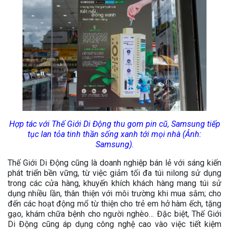
Hợp tác với Thế Giới Di Động thu gom pin cũ, Samsung tiếp
tục lan tỏa tinh thần sống xanh tới mọi nhà (Ảnh:
Samsung).
Thế Giới Di Động cũng là doanh nghiệp bán lẻ với sáng kiến
phát triển bền vững, từ việc giảm tối đa túi nilong sử dụng
trong các cửa hàng, khuyến khích khách hàng mang túi sử
dụng nhiều lần, thân thiện với môi trường khi mua sắm; cho
đến các hoạt động mổ từ thiện cho trẻ em hở hàm ếch, tặng
gạo, khám chữa bệnh cho người nghèo… Đặc biệt, Thế Giới
Di Động cũng áp dụng công nghệ cao vào việc tiết kiệm