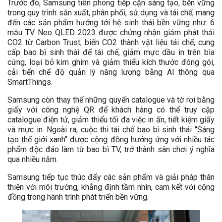
Trước đó, Samsung tiên phong tiếp cận sáng tạo, bền vững
trong quy trình sản xuất, phân phối, sử dụng và tái chế, mang
đến các sản phẩm hướng tới hệ sinh thái bền vững như: 6
mẫu TV Neo QLED 2023 được chứng nhận giảm phát thải
CO2 từ Carbon Trust; biến CO2 thành vật liệu tái chế, cung
cấp bao bì sinh thái để tái chế, giảm mực dầu in trên bìa
cứng, loại bỏ kim ghim và giảm thiểu kích thước đóng gói,
cải tiến chế độ quản lý năng lượng bằng AI thông qua
SmartThings.
Samsung còn thay thế những quyển catalogue và tờ rơi bằng
giấy với công nghệ QR để khách hàng có thể truy cập
catalogue điện tử, giảm thiểu tối đa việc in ấn, tiết kiệm giấy
và mực in. Ngoài ra, cuộc thi tái chế bao bì sinh thái "Sáng
tạo thế giới xanh" được cộng đồng hưởng ứng với nhiều tác
phẩm độc đáo làm từ bao bì TV, trở thành sân chơi ý nghĩa
qua nhiều năm.
Samsung tiếp tục thúc đẩy các sản phẩm và giải pháp thân
thiện với môi trường, khẳng định tầm nhìn, cam kết với cộng
đồng trong hành trình phát triển bền vững.