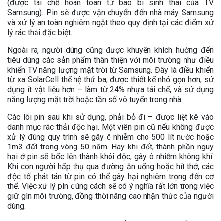
(được tái chế hoàn toàn từ bao bì sinh thái của TV
Samsung). Pin sẽ được vận chuyển đến nhà máy Samsung
và xử lý an toàn nghiêm ngặt theo quy định tại các điểm xử
lý rác thải đặc biệt.
Ngoài ra, người dùng cũng được khuyến khích hướng đến
tiêu dùng các sản phẩm thân thiện với môi trường như điều
khiển TV năng lượng mặt trời từ Samsung. Đây là điều khiển
từ xa SolarCell thế hệ thứ ba, được thiết kế nhỏ gọn hơn, sử
dụng ít vật liệu hơn – làm từ 24% nhựa tái chế, và sử dụng
năng lượng mặt trời hoặc tần số vô tuyến trong nhà.
Các lõi pin sau khi sử dụng, phải bỏ đi – được liệt kê vào
danh mục rác thải độc hại. Một viên pin cũ nếu không được
xử lý đúng quy trình sẽ gây ô nhiễm cho 500 lít nước hoặc
1m3 đất trong vòng 50 năm. Hay khi đốt, thành phần nguy
hại ở pin sẽ bốc lên thành khói độc, gây ô nhiễm không khí.
Khi con người hấp thụ qua đường ăn uống hoặc hít thở, các
độc tố phát tán từ pin có thể gây hại nghiêm trọng đến cơ
thể. Việc xử lý pin đúng cách sẽ có ý nghĩa rất lớn trong việc
giữ gìn môi trường, đồng thời nâng cao nhận thức của người
dùng.