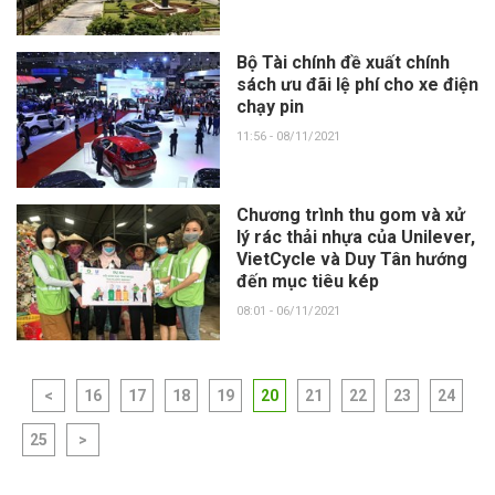
Bộ Tài chính đề xuất chính
sách ưu đãi lệ phí cho xe điện
chạy pin
11:56 - 08/11/2021
Chương trình thu gom và xử
lý rác thải nhựa của Unilever,
VietCycle và Duy Tân hướng
đến mục tiêu kép
08:01 - 06/11/2021
<
16
17
18
19
20
21
22
23
24
25
>