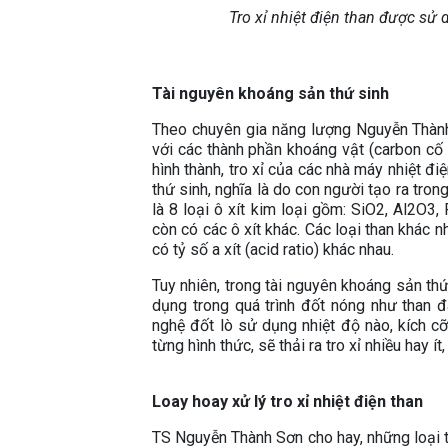
Tro xỉ nhiệt điện than được sử
Tài nguyên khoáng sản thứ sinh
Theo chuyên gia năng lượng Nguyễn Thành
với các thành phần khoáng vật (carbon cố 
hình thành, tro xỉ của các nhà máy nhiệt 
thứ sinh, nghĩa là do con người tạo ra trong
là 8 loại ô xít kim loại gồm: SiO2, Al2O3
còn có các ô xít khác. Các loại than khác 
có tỷ số a xít (acid ratio) khác nhau.
Tuy nhiên, trong tài nguyên khoáng sản th
dụng trong quá trình đốt nóng như than đ
nghệ đốt lò sử dụng nhiệt độ nào, kích cỡ
từng hình thức, sẽ thải ra tro xỉ nhiều hay í
Loay hoay xử lý tro xỉ nhiệt điện than
TS Nguyễn Thành Sơn cho hay, những loại th