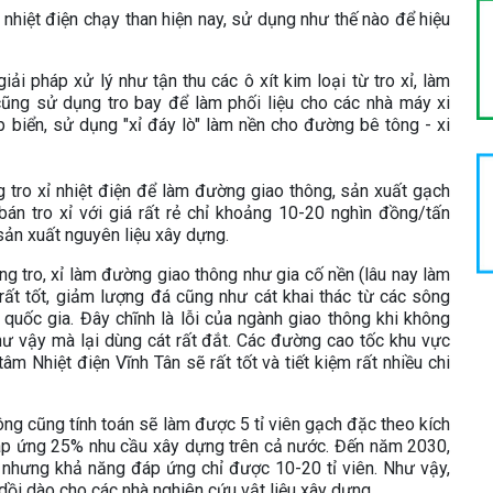
y nhiệt điện chạy than hiện nay, sử dụng như thế nào để hiệu
i pháp xử lý như tận thu các ô xít kim loại từ tro xỉ, làm
cũng sử dụng tro bay để làm phối liệu cho các nhà máy xi
p biển, sử dụng "xỉ đáy lò" làm nền cho đường bê tông - xi
 tro xỉ nhiệt điện để làm đường giao thông, sản xuất gạch
án tro xỉ với giá rất rẻ chỉ khoảng 10-20 nghìn đồng/tấn
ản xuất nguyên liệu xây dựng.
g tro, xỉ làm đường giao thông như gia cố nền (lâu nay làm
ất tốt, giảm lượng đá cũng như cát khai thác từ các sông
 quốc gia. Đây chĩnh là lỗi của ngành giao thông khi không
ẻ như vậy mà lại dùng cát rất đắt. Các đường cao tốc khu vực
âm Nhiệt điện Vĩnh Tân sẽ rất tốt và tiết kiệm rất nhiều chi
 ông cũng tính toán sẽ làm được 5 tỉ viên gạch đặc theo kích
đáp ứng 25% nhu cầu xây dựng trên cả nước. Đến năm 2030,
 nhưng khả năng đáp ứng chỉ được 10-20 tỉ viên. Như vậy,
 dồi dào cho các nhà nghiên cứu vật liệu xây dựng.