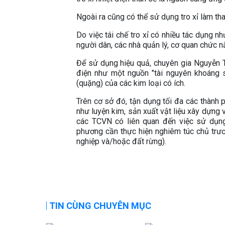
Ngoài ra cũng có thể sử dụng tro xỉ làm tha
Do việc tái chế tro xỉ có nhiều tác dụng n
người dân, các nhà quản lý, cơ quan chức n
Để sử dụng hiệu quả, chuyên gia Nguyễn Th
điện như một nguồn "tài nguyên khoáng s
(quặng) của các kim loại có ích.
Trên cơ sở đó, tận dụng tối đa các thành
như luyện kim, sản xuất vật liệu xây dựn
các TCVN có liên quan đến việc sử dụng
phương cần thực hiện nghiêm túc chủ trư
nghiệp và/hoặc đất rừng).
TIN CÙNG CHUYÊN MỤC