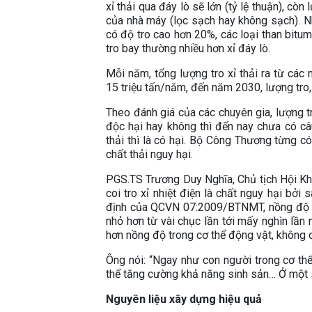
xỉ thải qua đáy lò sẽ lớn (tỷ lệ thuận), cò
của nhà máy (lọc sạch hay không sạch). Nh
có độ tro cao hơn 20%, các loại than bitu
tro bay thường nhiều hơn xỉ đáy lò.
Mỗi năm, tổng lượng tro xỉ thải ra từ các
15 triệu tấn/năm, đến năm 2030, lượng tro, 
Theo đánh giá của các chuyên gia, lượng tro
độc hại hay không thì đến nay chưa có câ
thải thì là có hại. Bộ Công Thương từng có
chất thải nguy hại.
PGS.TS Trương Duy Nghĩa, Chủ tịch Hội Kh
coi tro xỉ nhiệt điện là chất nguy hại bởi
định của QCVN 07:2009/BTNMT, nồng độ các
nhỏ hơn từ vài chục lần tới mấy nghìn lần
hơn nồng độ trong cơ thể động vật, không có
Ông nói: “Ngay như con người trong cơ th
thể tăng cường khả năng sinh sản… Ở một 
Nguyên liệu xây dựng hiệu quả