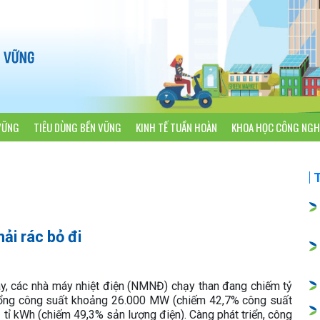
VỮNG
TIÊU DÙNG BỀN VỮNG
KINH TẾ TUẦN HOÀN
KHOA HỌC CÔNG NGH
ải rác bỏ đi
y, các nhà máy nhiệt điện (NMNĐ) chạy than đang chiếm tỷ
 tổng công suất khoảng 26.000 MW (chiếm 42,7% công suất
 tỉ kWh (chiếm 49,3% sản lượng điện). Càng phát triển, công