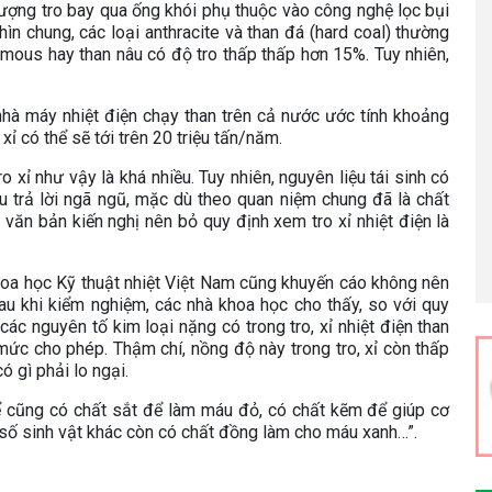
n lượng tro bay qua ống khói phụ thuộc vào công nghệ lọc bụi
ìn chung, các loại anthracite và than đá (hard coal) thường
mmous hay than nâu có độ tro thấp thấp hơn 15%. Tuy nhiên,
 nhà máy nhiệt điện chạy than trên cả nước ước tính khoảng
xỉ có thể sẽ tới trên 20 triệu tấn/năm.
 xỉ như vậy là khá nhiều. Tuy nhiên, nguyên liệu tái sinh có
u trả lời ngã ngũ, mặc dù theo quan niệm chung đã là chất
 văn bản kiến nghị nên bỏ quy định xem tro xỉ nhiệt điện là
oa học Kỹ thuật nhiệt Việt Nam cũng khuyến cáo không nên
 sau khi kiểm nghiệm, các nhà khoa học cho thấy, so với quy
 nguyên tố kim loại nặng có trong tro, xỉ nhiệt điện than
 mức cho phép. Thậm chí, nồng độ này trong tro, xỉ còn thấp
 gì phải lo ngại.
ể cũng có chất sắt để làm máu đỏ, có chất kẽm để giúp cơ
số sinh vật khác còn có chất đồng làm cho máu xanh…”.