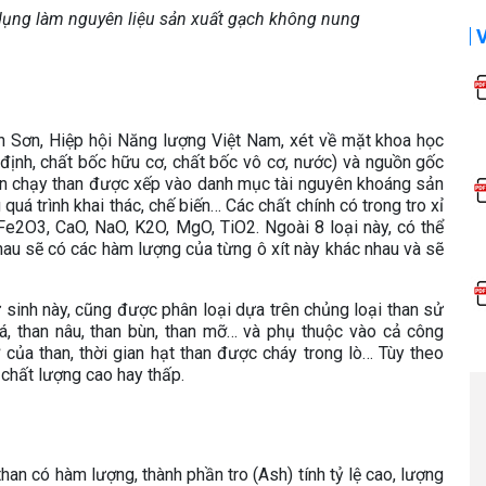
 dụng làm nguyên liệu sản xuất gạch không nung
 Sơn, Hiệp hội Năng lượng Việt Nam, xét về mặt khoa học
định, chất bốc hữu cơ, chất bốc vô cơ, nước) và nguồn gốc
điện chạy than được xếp vào danh mục tài nguyên khoáng sản
 quá trình khai thác, chế biến… Các chất chính có trong tro xỉ
, Fe2O3, CaO, NaO, K2O, MgO, TiO2. Ngoài 8 loại này, có thể
nhau sẽ có các hàm lượng của từng ô xít này khác nhau và sẽ
ứ sinh này, cũng được phân loại dựa trên chủng loại than sử
á, than nâu, than bùn, than mỡ… và phụ thuộc vào cả công
 của than, thời gian hạt than được cháy trong lò… Tùy theo
t, chất lượng cao hay thấp.
an có hàm lượng, thành phần tro (Ash) tính tỷ lệ cao, lượng