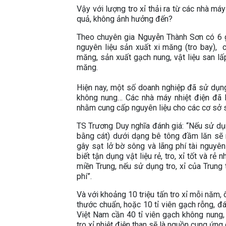
Vậy với lượng tro xỉ thải ra từ các nhà má
quả, không ảnh hưởng đến?
Theo chuyên gia Nguyễn Thành Sơn có 6 giả
nguyên liệu sản xuất xi măng (tro bay), 
măng, sản xuất gạch nung, vật liệu san lấ
măng.
Hiện nay, một số doanh nghiệp đã sử dụng
không nung… Các nhà máy nhiệt điện đã b
nhằm cung cấp nguyên liệu cho các cơ sở s
TS Trương Duy nghĩa đánh giá: “Nếu sử dụn
bằng cát) dưới dạng bê tông đầm lăn sẽ r
gây sạt lở bờ sông và lãng phí tài nguyên
biết tận dụng vật liệu rẻ, tro, xỉ tốt và r
miền Trung, nếu sử dụng tro, xỉ của Trung t
phí”.
Và với khoảng 10 triệu tấn tro xỉ mỗi năm,
thước chuẩn, hoặc 10 tỉ viên gạch rỗng, 
Việt Nam cần 40 tỉ viên gạch không nung,
tro xỉ nhiệt điện than sẽ là nguồn cung ứng