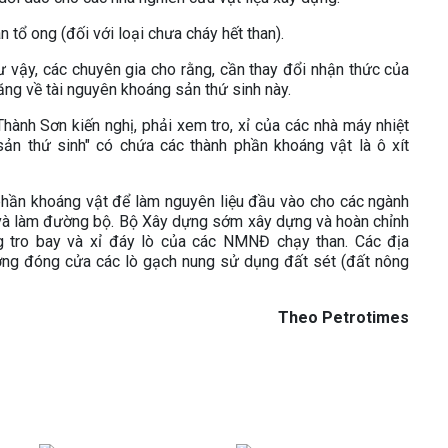
n tổ ong (đối với loại chưa cháy hết than).
hư vậy, các chuyên gia cho rằng, cần thay đổi nhận thức của
ăng về tài nguyên khoáng sản thứ sinh này.
ành Sơn kiến nghị, phải xem tro, xỉ của các nhà máy nhiệt
ản thứ sinh" có chứa các thành phần khoáng vật là ô xít
 phần khoáng vật để làm nguyên liệu đầu vào cho các ngành
g và làm đường bộ. Bộ Xây dựng sớm xây dựng và hoàn chỉnh
 tro bay và xỉ đáy lò của các NMNĐ chạy than. Các địa
ơng đóng cửa các lò gạch nung sử dụng đất sét (đất nông
Theo Petrotimes