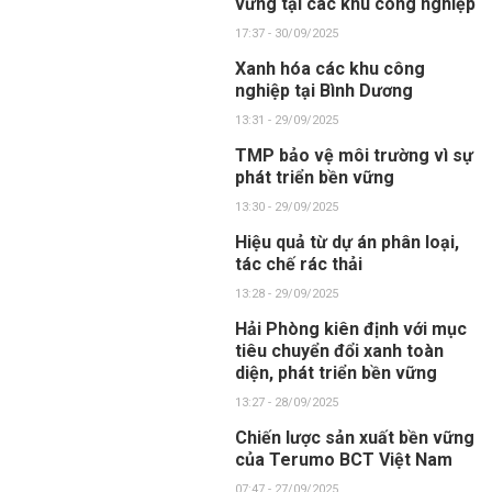
vững tại các khu công nghiệp
17:37 - 30/09/2025
Xanh hóa các khu công
nghiệp tại Bình Dương
13:31 - 29/09/2025
TMP bảo vệ môi trường vì sự
phát triển bền vững
13:30 - 29/09/2025
Hiệu quả từ dự án phân loại,
tác chế rác thải
13:28 - 29/09/2025
Hải Phòng kiên định với mục
tiêu chuyển đổi xanh toàn
diện, phát triển bền vững
13:27 - 28/09/2025
Chiến lược sản xuất bền vững
của Terumo BCT Việt Nam
07:47 - 27/09/2025