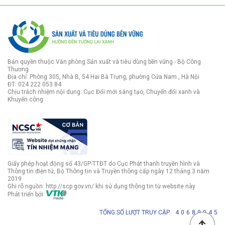
Bản quyền thuộc Văn phòng Sản xuất và tiêu dùng bền vững - Bộ Công
Thương
Địa chỉ: Phòng 305, Nhà B, 54 Hai Bà Trưng, phường Cửa Nam , Hà Nội
ĐT: 024 222 053 84
Chịu trách nhiệm nội dung: Cục Đổi mới sáng tạo, Chuyển đổi xanh và
Khuyến công
Giấy phép hoạt động số 43/GP-TTĐT do Cục Phát thanh truyền hình và
Thông tin điện tử, Bộ Thông tin và Truyền thông cấp ngày 12 tháng 3 năm
2019
Ghi rõ nguồn: http://scp.gov.vn/ khi sử dụng thông tin từ website này
Phát triển bởi:
TỔNG SỐ LƯỢT TRUY CẬP
4
0
6
8
9
0
4
5