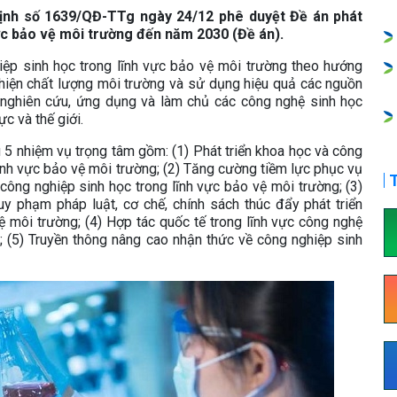
ịnh số 1639/QĐ-TTg ngày 24/12 phê duyệt Đề án phát
vực bảo vệ môi trường đến năm 2030 (Đề án).
hiệp sinh học trong lĩnh vực bảo vệ môi trường theo hướng
thiện chất lượng môi trường và sử dụng hiệu quả các nguồn
c nghiên cứu, ứng dụng và làm chủ các công nghệ sinh học
c và thế giới.
u 5 nhiệm vụ trọng tâm gồm: (1) Phát triển khoa học và công
ĩnh vực bảo vệ môi trường; (2) Tăng cường tiềm lực phục vụ
T
công nghiệp sinh học trong lĩnh vực bảo vệ môi trường; (3)
y phạm pháp luật, cơ chế, chính sách thúc đẩy phát triển
ệ môi trường; (4) Hợp tác quốc tế trong lĩnh vực công nghệ
; (5) Truyền thông nâng cao nhận thức về công nghiệp sinh