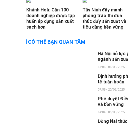
Khánh Hoà: Gần 100
Tây Ninh đẩy mạnh
doanh nghiệp được tập
phong trào thi đua
huấn áp dụng sản xuất
thúc đẩy sản xuất và
sạch hơn
tiêu dùng bền vững
CÓ THỂ BẠN QUAN TÂM
Hà Nội nỗ lực 
ngành sản xuấ
14:06 - 06/09/2025
Định hướng ph
tế tuần hoàn
07:58 - 20/08/2025
Phê duyệt Điều
và bền vững
14:04 - 06/09/2025
Đồng Nai thúc