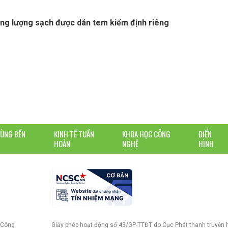
ng lượng sạch được dán tem kiểm định riêng
DÙNG BỀN
KINH TẾ TUẦN
KHOA HỌC CÔNG
ĐIỂN
HOÀN
NGHỆ
HÌNH
 Công
Giấy phép hoạt động số 43/GP-TTĐT do Cục Phát thanh truyền 