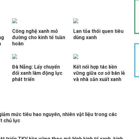
Công nghệ xanh mở
Lan tỏa thói quen tiêu
ng
đường cho kinh tế tuần
dùng xanh
n
hoàn
Đà Nẵng: Lấy chuyển
Kết nối hợp tác bền
đổi xanh làm động lực
vững giữa cơ sở bán lẻ
phát triển
và nhà sản xuất xanh
giảm mức tiêu hao nguyên, nhiên vật liệu trong các
t chủ lực
át triển TKV bền vững theo mô hình kinh tế xanh, kinh