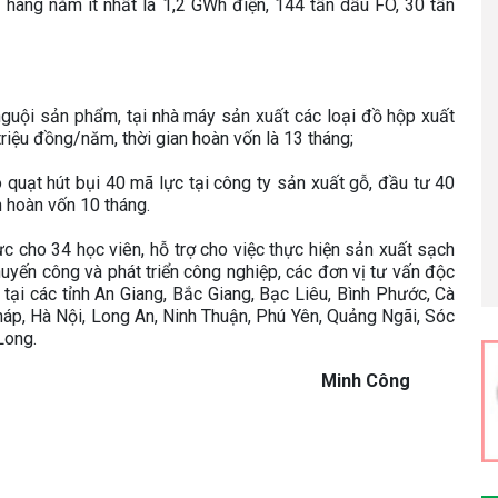
hụ hàng năm ít nhất là 1,2 GWh điện, 144 tấn dầu FO, 30 tấn
m nguội sản phẩm, tại nhà máy sản xuất các loại đồ hộp xuất
triệu đồng/năm, thời gian hoàn vốn là 13 tháng;
o quạt hút bụi 40 mã lực tại công ty sản xuất gỗ, đầu tư 40
an hoàn vốn 10 tháng.
c cho 34 học viên, hỗ trợ cho việc thực hiện sản xuất sạch
yến công và phát triển công nghiệp, các đơn vị tư vấn độc
tại các tỉnh An Giang, Bắc Giang, Bạc Liêu, Bình Phước, Cà
áp, Hà Nội, Long An, Ninh Thuận, Phú Yên, Quảng Ngãi, Sóc
Long.
Minh Công