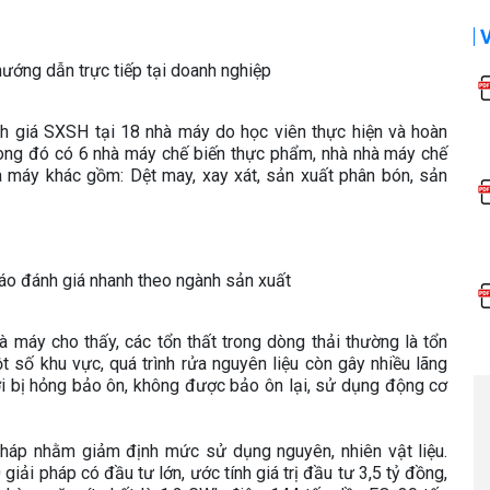
hướng dẫn trực tiếp tại doanh nghiệp
h giá SXSH tại 18 nhà máy do học viên thực hiện và hoàn
rong đó có 6 nhà máy chế biến thực phẩm, nhà nhà máy chế
à máy khác gồm: Dệt may, xay xát, sản xuất phân bón, sản
áo đánh giá nhanh theo ngành sản xuất
 máy cho thấy, các tổn thất trong dòng thải thường là tổn
ột số khu vực, quá trình rửa nguyên liệu còn gây nhiều lãng
ơi bị hỏng bảo ôn, không được bảo ôn lại, sử dụng động cơ
háp nhằm giảm định mức sử dụng nguyên, nhiên vật liệu.
giải pháp có đầu tư lớn, ước tính giá trị đầu tư 3,5 tỷ đồng,