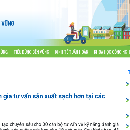
VỮNG
TIÊU DÙNG BỀN VỮNG
KINH TẾ TUẦN HOÀN
KHOA HỌC CÔNG NGH
gia tư vấn sản xuất sạch hơn tại các
tạo chuyên sâu cho 30 cán bộ tư vấn về kỹ năng đánh giá