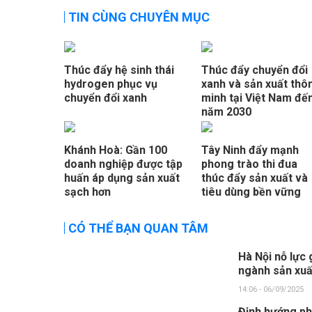
TIN CÙNG CHUYÊN MỤC
Thúc đẩy hệ sinh thái
Thúc đẩy chuyển đổi
hydrogen phục vụ
xanh và sản xuất thô
chuyển đổi xanh
minh tại Việt Nam đế
năm 2030
Khánh Hoà: Gần 100
Tây Ninh đẩy mạnh
doanh nghiệp được tập
phong trào thi đua
huấn áp dụng sản xuất
thúc đẩy sản xuất và
sạch hơn
tiêu dùng bền vững
CÓ THỂ BẠN QUAN TÂM
Hà Nội nỗ lực 
ngành sản xuấ
14:06 - 06/09/2025
Định hướng ph