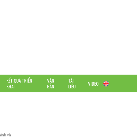
KẾT QUẢ TRIỂN
VĂN
TÀI
VIDEO
KHAI
BẢN
LIỆU
hình và