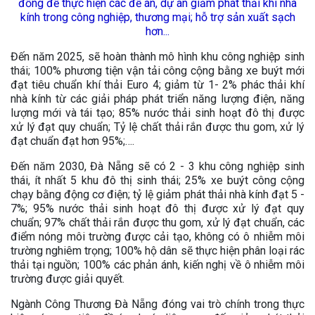
đồng để thực hiện các đề án, dự án giảm phát thải khí nhà
kính trong công nghiệp, thương mại; hỗ trợ sản xuất sạch
hơn...
Đến năm 2025, sẽ hoàn thành mô hình khu công nghiệp sinh
thái; 100% phương tiện vận tải công cộng bằng xe buýt mới
đạt tiêu chuẩn khí thải Euro 4; giảm từ 1- 2% phác thải khí
nhà kính từ các giải pháp phát triển năng lượng điện, năng
lượng mới và tái tạo; 85% nước thải sinh hoạt đô thị được
xử lý đạt quy chuẩn; Tỷ lệ chất thải rắn được thu gom, xử lý
đạt chuẩn đạt hơn 95%;….
Đến năm 2030, Đà Nẵng sẽ có 2 - 3 khu công nghiệp sinh
thái, ít nhất 5 khu đô thị sinh thái; 25% xe buýt công cộng
chạy bằng động cơ điện; tỷ lệ giảm phát thải nhà kính đạt 5 -
7%; 95% nước thải sinh hoạt đô thị được xử lý đạt quy
chuẩn; 97% chất thải rắn được thu gom, xử lý đạt chuẩn, các
điểm nóng môi trường được cải tạo, không có ô nhiễm môi
trường nghiêm trọng; 100% hộ dân sẽ thực hiện phân loại rác
thải tại nguồn; 100% các phản ánh, kiến nghị về ô nhiễm môi
trường được giải quyết.
Ngành Công Thương Đà Nẵng đóng vai trò chính trong thực