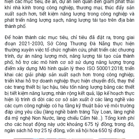
hiện các mục tiêu, đề án, dự án liên quan đến giảm phát thải
khí nhà kính trong công nghiệp, thương mại; thúc đẩy sản
xuất sạch hơn, tiết kiệm năng lượng trong công nghiệp và
phát triển năng lượng sạch, năng lượng tái tạo trên địa bàn
thành phố.
Để hoàn thành các mục tiêu, chỉ tiêu đã đặt ra, trong giai
đoạn 2021-2030, Sở Công Thương Đà Nẵng thực hiện
thường xuyên việc tổ chức nghiên cứu, phát triển các chương
trình, dự án năng lượng mới, năng lượng tái tạo của thành
phố; hỗ trợ các mô hình cơ sở sử dụng năng lượng trọng
điểm xây dựng Mô hình quản lý theo ISO 50001:2018; triển
khai các giải pháp sản xuất sạch hơn trong công nghiệp;
triển khai hỗ trợ doanh nghiệp thực hiện chuyển đổi, thay thế
các trang thiết bị lạc hậu, tiêu tốn năng lượng bằng các thiết
bị tiết kiệm năng lượng, nhân rộng kết quả; lập kế hoạch thực
hiện lộ trình di dời các cơ sở sản xuất ở các làng nghề vào
các cụm công nghiệp có hạ tầng kỹ thuật bảo vệ môi trường
đáp ứng yêu cầu (làng nghề bánh tráng Túy Loan, làng nghề
đá mỹ nghệ Non Nước, làng chiếu Cẩm Nê…). Tổng kinh phí
cho các hoạt động này ước khoảng 675 tỷ đồng; trong đó,
ngân sách hỗ trợ 25 tỷ đồng, vốn xã hội hóa 650 tỷ đồng.