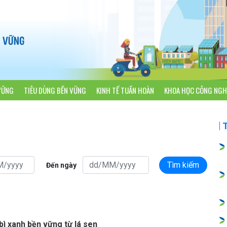
VỮNG
TIÊU DÙNG BỀN VỮNG
KINH TẾ TUẦN HOÀN
KHOA HỌC CÔNG NGH
Tìm kiếm
Đến ngày
bì xanh bền vững từ lá sen