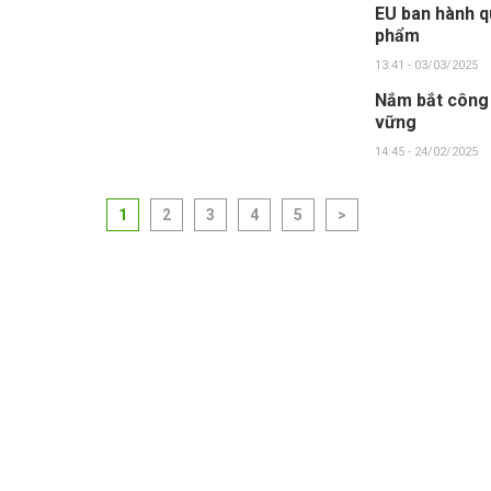
EU ban hành qu
phẩm
13:41 - 03/03/2025
Nắm bắt công 
vững
14:45 - 24/02/2025
1
2
3
4
5
>