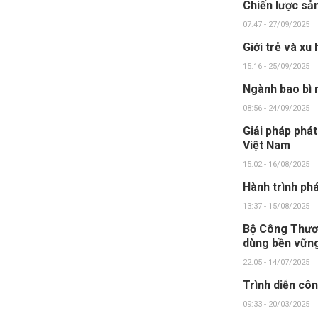
Chiến lược sả
07:47 - 27/09/2025
Giới trẻ và xu
15:16 - 25/09/2025
Ngành bao bì n
08:56 - 24/09/2025
Giải pháp phát
Việt Nam
15:02 - 16/08/2025
Hành trình phá
13:37 - 15/08/2025
Bộ Công Thươn
dùng bền vữn
22:05 - 14/07/2025
Trình diễn côn
09:33 - 20/03/2025