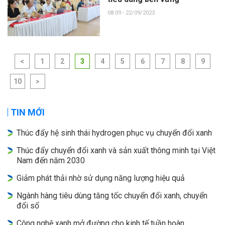
08:09 - 22/09/2023
<
1
2
3
4
5
6
7
8
9
10
>
TIN MỚI
Thúc đẩy hệ sinh thái hydrogen phục vụ chuyển đổi xanh
Thúc đẩy chuyển đổi xanh và sản xuất thông minh tại Việt
Nam đến năm 2030
Giảm phát thải nhờ sử dụng năng lượng hiệu quả
Ngành hàng tiêu dùng tăng tốc chuyển đổi xanh, chuyển
đổi số
Công nghệ xanh mở đường cho kinh tế tuần hoàn