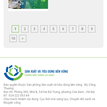
1
2
3
4
5
6
7
8
9
10
>
Bản quyền thuộc Văn phòng Sản xuất và tiêu dùng bền vững - Bộ Công
Thương
Địa chỉ: Phòng 305, Nhà B, 54 Hai Bà Trưng, phường Cửa Nam , Hà Nội
ĐT: 024 222 053 84
Chịu trách nhiệm nội dung: Cục Đổi mới sáng tạo, Chuyển đổi xanh và
Khuyến công