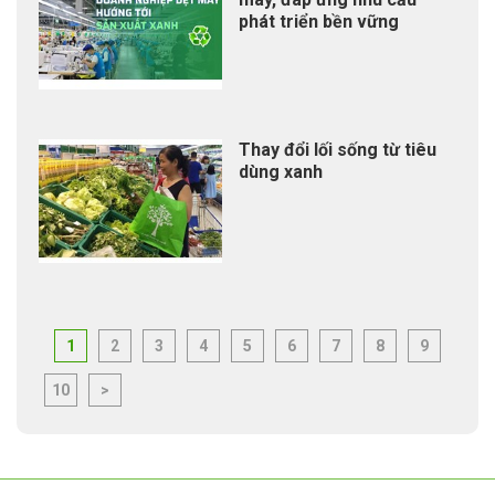
phát triển bền vững
Thay đổi lối sống từ tiêu
dùng xanh
1
2
3
4
5
6
7
8
9
10
>