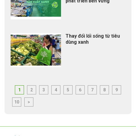
phát triển bền vững
Thay đổi lối sống từ tiêu
dùng xanh
1
2
3
4
5
6
7
8
9
10
>