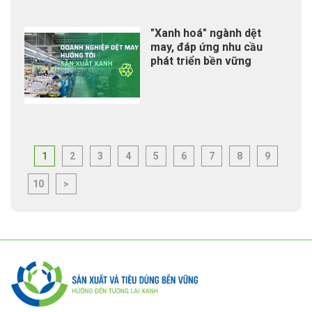
"Xanh hoá" ngành dệt
may, đáp ứng nhu cầu
phát triển bền vững
1
2
3
4
5
6
7
8
9
10
>