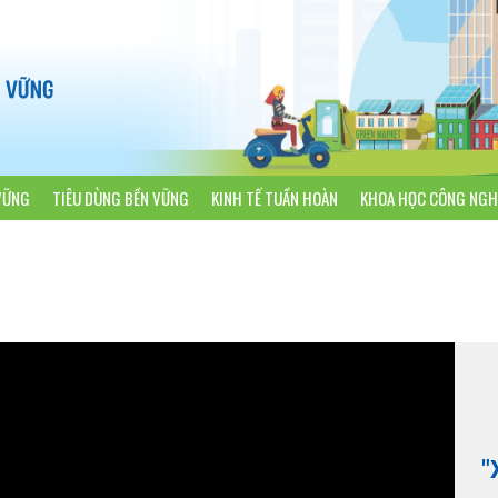
VỮNG
TIÊU DÙNG BỀN VỮNG
KINH TẾ TUẦN HOÀN
KHOA HỌC CÔNG NGH
"