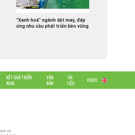
"Xanh hoá" ngành dệt may, đáp
ứng nhu cầu phát triển bền vững
KẾT QUẢ TRIỂN
VĂN
TÀI
VIDEO
KHAI
BẢN
LIỆU
hình và