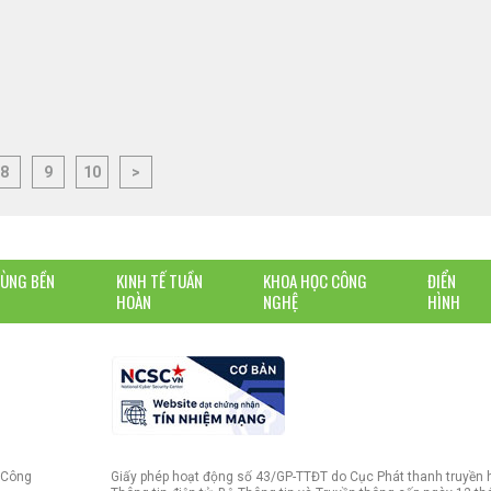
8
9
10
>
DÙNG BỀN
KINH TẾ TUẦN
KHOA HỌC CÔNG
ĐIỂN
HOÀN
NGHỆ
HÌNH
 Công
Giấy phép hoạt động số 43/GP-TTĐT do Cục Phát thanh truyền 