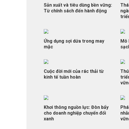
Sản xuất và tiêu dùng bền vững:
Thá
Từ chính sách đến hành động
ngà
tri
Ứng dụng sợi dứa trong may
Mô 
mặc
sạc
Cuộc đời mới của rác thải từ
Thú
kinh tế tuần hoàn
triể
vữn
Khơi thông nguồn lực: Đòn bẩy
Phá
cho doanh nghiệp chuyển đổi
nhằ
xanh
vữn