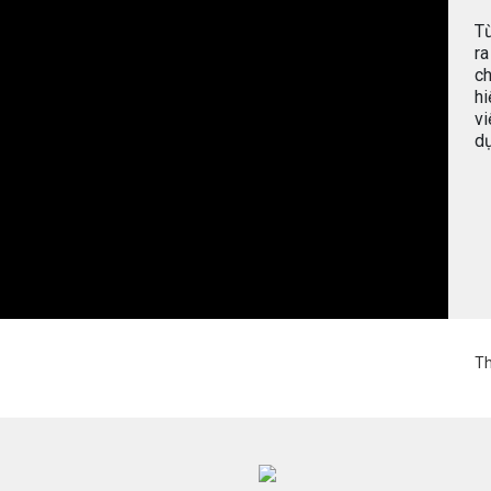
Từ
ra
ch
hi
vi
d
Thông 