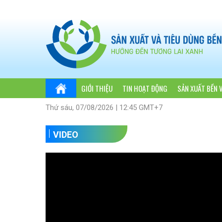
GIỚI THIỆU
TIN HOẠT ĐỘNG
SẢN XUẤT BỀN 
Thứ sáu, 07/08/2026 | 12:45 GMT+7
VIDEO