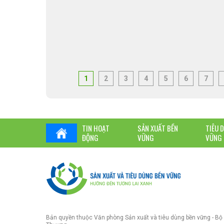
1
2
3
4
5
6
7
TIN HOẠT
SẢN XUẤT BỀN
TIÊU 
ĐỘNG
VỮNG
VỮNG
Bản quyền thuộc Văn phòng Sản xuất và tiêu dùng bền vững - Bộ