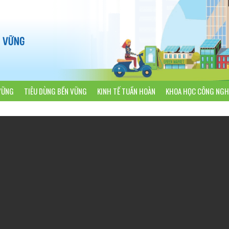
VỮNG
TIÊU DÙNG BỀN VỮNG
KINH TẾ TUẦN HOÀN
KHOA HỌC CÔNG NGH