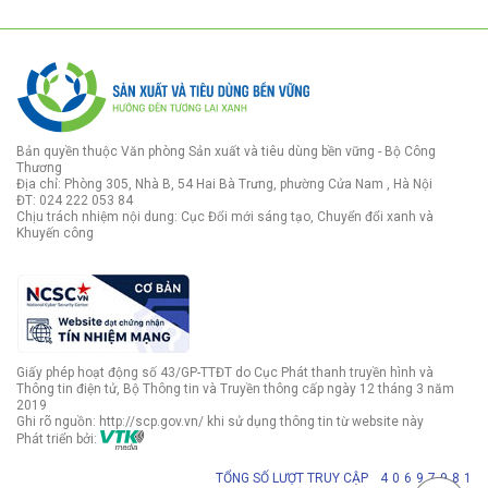
Bản quyền thuộc Văn phòng Sản xuất và tiêu dùng bền vững - Bộ Công
Thương
Địa chỉ: Phòng 305, Nhà B, 54 Hai Bà Trưng, phường Cửa Nam , Hà Nội
ĐT: 024 222 053 84
Chịu trách nhiệm nội dung: Cục Đổi mới sáng tạo, Chuyển đổi xanh và
Khuyến công
Giấy phép hoạt động số 43/GP-TTĐT do Cục Phát thanh truyền hình và
Thông tin điện tử, Bộ Thông tin và Truyền thông cấp ngày 12 tháng 3 năm
2019
Ghi rõ nguồn: http://scp.gov.vn/ khi sử dụng thông tin từ website này
Phát triển bởi:
TỔNG SỐ LƯỢT TRUY CẬP
4
0
6
9
7
9
8
1