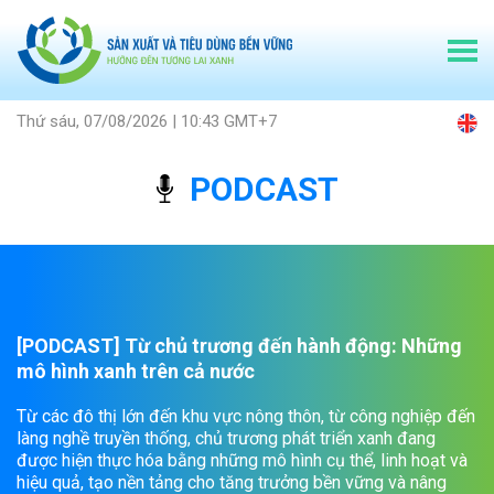
Thứ sáu, 07/08/2026 | 10:43 GMT+7
PODCAST
[PODCAST] Từ chủ trương đến hành động: Những
mô hình xanh trên cả nước
Từ các đô thị lớn đến khu vực nông thôn, từ công nghiệp đến
làng nghề truyền thống, chủ trương phát triển xanh đang
được hiện thực hóa bằng những mô hình cụ thể, linh hoạt và
hiệu quả, tạo nền tảng cho tăng trưởng bền vững và nâng