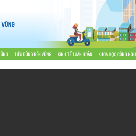
VỮNG
TIÊU DÙNG BỀN VỮNG
KINH TẾ TUẦN HOÀN
KHOA HỌC CÔNG NGH