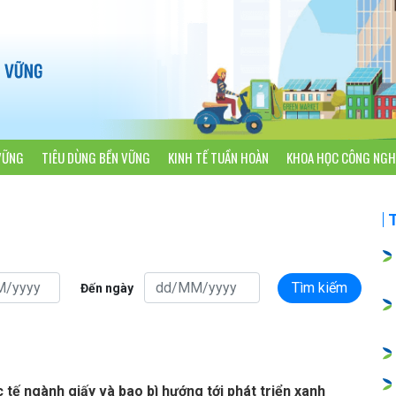
VỮNG
TIÊU DÙNG BỀN VỮNG
KINH TẾ TUẦN HOÀN
KHOA HỌC CÔNG NGH
Tìm kiếm
Đến ngày
 tế ngành giấy và bao bì hướng tới phát triển xanh