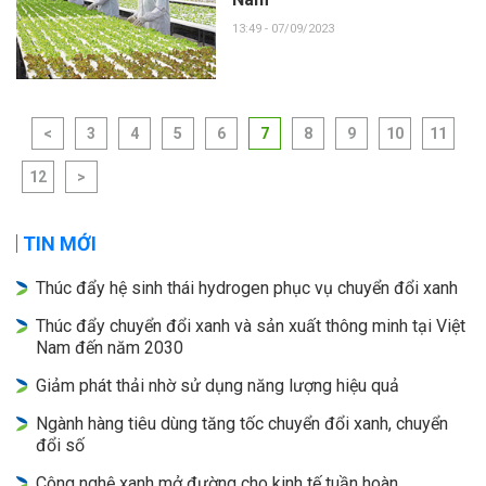
13:49 - 07/09/2023
<
3
4
5
6
7
8
9
10
11
12
>
TIN MỚI
Thúc đẩy hệ sinh thái hydrogen phục vụ chuyển đổi xanh
Thúc đẩy chuyển đổi xanh và sản xuất thông minh tại Việt
Nam đến năm 2030
Giảm phát thải nhờ sử dụng năng lượng hiệu quả
Ngành hàng tiêu dùng tăng tốc chuyển đổi xanh, chuyển
đổi số
Công nghệ xanh mở đường cho kinh tế tuần hoàn