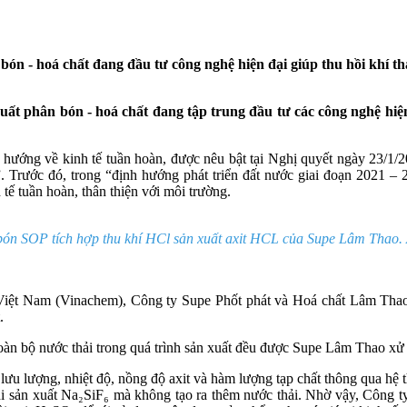
 - hoá chất đang đầu tư công nghệ hiện đại giúp thu hồi khí thải
t phân bón - hoá chất đang tập trung đầu tư các công nghệ hiện đạ
h hướng về kinh tế tuần hoàn, được nêu bật tại Nghị quyết ngày 23/1/
 Trước đó, trong “định hướng phát triển đất nước giai đoạn 2021 – 
tế tuần hoàn, thân thiện với môi trường.
bón SOP tích hợp thu khí HCl sản xuất axit HCL của Supe Lâm Thao
 Việt Nam (Vinachem), Công ty Supe Phốt phát và Hoá chất Lâm Thao 
.
 bộ nước thải trong quá trình sản xuất đều được Supe Lâm Thao xử lý
t lưu lượng, nhiệt độ, nồng độ axit và hàm lượng tạp chất thông qua 
sản xuất Na₂SiF₆ mà không tạo ra thêm nước thải. Nhờ vậy, Công ty k