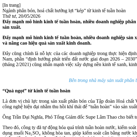
[In trang]
Ngành phân bón, hoá chất hưởng lợi “kép” từ kinh tế tuần hoàn
Thứ tư, 20/05/2026
Đẩy mạnh mô hình kinh tế tuần hoàn, nhiều doanh nghiệp phân bón
sản xuất.
Đẩy mạnh mô hình kinh tế tuần hoàn, nhiều doanh nghiệp sản xuấ
và nâng cao hiệu quả sản xuất kinh doanh.
Đây cũng chính là nỗ lực của các doanh nghiệp trong thực hiện địn
Nam, phần “định hướng phát triển đất nước giai đoạn 2026 – 2030”.
(tháng 2/2021) cũng nhấn mạnh việc xây dựng nền kinh tế xanh, kinh 
Bên trong nhà máy sản xuất phân 
“Quả ngọt” từ kinh tế tuần hoàn
Là đơn vị chủ lực trong sản xuất phân bón của Tập đoàn Hoá chất
công nghệ hiện đại nhằm thu hồi khí thải để “tuần hoàn” vào sản xuất
Ông Trần Đại Nghĩa, Phó Tổng Giám đốc Supe Lâm Thao cho biết toàn
Theo đó, công ty đã tự động hóa quá trình tuần hoàn nước, kiểm soá
dụng muối Na₂SO₄ không hòa tan, giúp kiểm soát cân bằng nước khi 