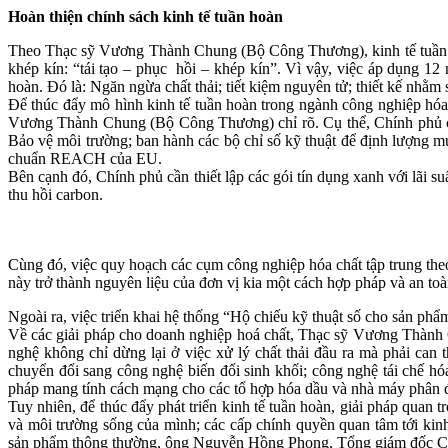
Hoàn thiện chính sách kinh tế tuần hoàn
Theo Thạc sỹ Vương Thành Chung (Bộ Công Thương), kinh tế tuần hoàn 
khép kín: “tái tạo – phục hồi – khép kín”. Vì vậy, việc áp dụng 1
hoàn. Đó là: Ngăn ngừa chất thải; tiết kiệm nguyên tử; thiết kế nhằm
Để thúc đẩy mô hình kinh tế tuần hoàn trong ngành công nghiệp hóa 
Vương Thành Chung (Bộ Công Thương) chỉ rõ. Cụ thể, Chính phủ cần
Bảo vệ môi trường; ban hành các bộ chỉ số kỹ thuật để định lượng mứ
chuẩn REACH của EU.
Bên cạnh đó, Chính phủ cần thiết lập các gói tín dụng xanh với lãi s
thu hồi carbon.
Cùng đó, việc quy hoạch các cụm công nghiệp hóa chất tập trung theo 
này trở thành nguyên liệu của đơn vị kia một cách hợp pháp và an toà
Ngoài ra, việc triển khai hệ thống “Hộ chiếu kỹ thuật số cho sản phẩ
Về các giải pháp cho doanh nghiệp hoá chất, Thạc sỹ Vương Thành Ch
nghệ không chỉ dừng lại ở việc xử lý chất thải đầu ra mà phải can t
chuyển đổi sang công nghệ biến đổi sinh khối; công nghệ tái chế hó
pháp mang tính cách mạng cho các tổ hợp hóa dầu và nhà máy phân 
Tuy nhiên, để thúc đẩy phát triển kinh tế tuần hoàn, giải pháp quan
và môi trường sống của mình; các cấp chính quyền quan tâm tới kin
sản phẩm thông thường, ông Nguyễn Hồng Phong, Tổng giám đốc Cô