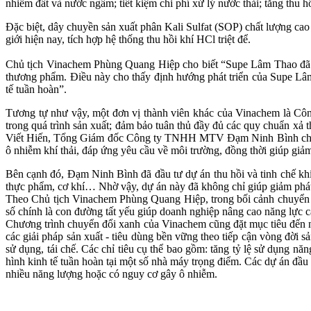
nhiễm đất và nước ngầm; tiết kiệm chi phí xử lý nước thải; tăng thu h
Đặc biệt, dây chuyền sản xuất phân Kali Sulfat (SOP) chất lượng c
giới hiện nay, tích hợp hệ thống thu hồi khí HCl triệt để.
Chủ tịch Vinachem Phùng Quang Hiệp cho biết “Supe Lâm Thao đã lựa
thương phẩm. Điều này cho thấy định hướng phát triển của Supe Lâm
tế tuần hoàn”.
Tương tự như vậy, một đơn vị thành viên khác của Vinachem là Cô
trong quá trình sản xuất; đảm bảo tuân thủ đầy đủ các quy chuẩn xả
Viết Hiến, Tổng Giám đốc Công ty TNHH MTV Đạm Ninh Bình cho biế
ô nhiễm khí thải, đáp ứng yêu cầu về môi trường, đồng thời giúp gi
Bên cạnh đó, Đạm Ninh Bình đã đầu tư dự án thu hồi và tinh chế khí
thực phẩm, cơ khí… Nhờ vậy, dự án này đã không chỉ giúp giảm phát 
Theo Chủ tịch Vinachem Phùng Quang Hiệp, trong bối cảnh chuyển đổ
số chính là con đường tất yếu giúp doanh nghiệp nâng cao năng lực cạ
Chương trình chuyển đổi xanh của Vinachem cũng đặt mục tiêu đến 
các giải pháp sản xuất - tiêu dùng bền vững theo tiếp cận vòng đời sản
sử dụng, tái chế. Các chỉ tiêu cụ thể bao gồm: tăng tỷ lệ sử dụng n
hình kinh tế tuần hoàn tại một số nhà máy trọng điểm. Các dự án đầu 
nhiều năng lượng hoặc có nguy cơ gây ô nhiễm.