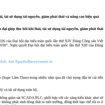
, tái sử dụng tài nguyên, giảm phát thải và nâng cao hiệu quả
i giúp thu hồi khí thải, tái sử dụng tài nguyên, giảm phát thải
2026 của Đại hội đại biểu toàn quốc lần thứ XIV Đảng Cộng sản Việt
2030”, Nghị quyết Đại hội đại biểu toàn quốc lần thứ XIII của Đảng
. Ảnh: Anh Nguyễn/Bnews/vnanet.vn
(Supe Lâm Thao) trong nhiều năm qua đã chú trọng đầu tư cải tiến
 và tái sử dụng toàn bộ.
hệ thống giám sát SCADA/PLC; phối hợp với các sáng kiến khác như sử
hông phát sinh dòng thải ra môi trường, đồng thời hạn chế rủi ro ô