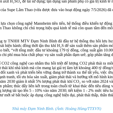
ồi axit H₂SO₄ để tái sử dụng; tận dụng sản phẩm phụ có giá trị kinh tế
ao của Supe Lâm Thao (vừa được đưa vào hoạt động ngày 7/5/2026) đã
 chọn công nghệ Mannheim tiên tiến, hệ thống điều khiển tự động DCS 
 Thao không chỉ chú trọng hiệu quả kinh tế mà còn quan tâm đến môi t
ng ty TNHH MTV Đạm Ninh Bình đã đầu tư hệ thống thu hồi lưu huỳnh
 thải hiện hành; đồng thời tận thu khí H₂S để sản xuất thêm sản phẩm 
t, “với tổng mức đầu tư khoảng 179 tỷ đồng, công suất gần 10.000 
ảm chi phí mua hóa chất phục vụ sản xuất phân đạm urê, góp phần tăng
 CO2 công nghệ cao nhằm thu hồi triệt để lượng CO2 phải thải ra môi t
thải khí nhà kính mà còn mang lại giá trị làm lợi khoảng 400 tỷ đồng/
i xanh và phát triển bền vững đang trở thành xu thế tất yếu, việc ứn
nh tranh, tối ưu hóa sản xuất, giảm phát thải và hướng tới mô hình kin
năm 2030 giảm ít nhất 5% lượng phát thải khí CO₂ so với năm 2024 và
 phẩm; thúc đẩy liên kết trong toàn chuỗi từ khai thác đến tiêu dùng và
ăng lượng tái tạo lên 5 - 10% vào năm 2030; tiết kiệm 1 - 2% mức tiêu 
tư mới sẽ bắt buộc áp dụng công nghệ hiện đại, phát thải thấp, thân thi
Nhà máy Đạm Ninh Bình. (Ảnh: Hoàng Hùng/TTXVN)