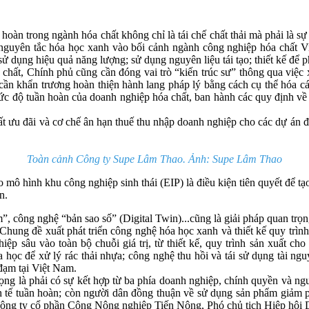
trong ngành hóa chất không chỉ là tái chế chất thải mà phải là sự th
2 nguyên tắc hóa học xanh vào bối cảnh ngành công nghiệp hóa chất Vi
 sử dụng hiệu quả năng lượng; sử dụng nguyên liệu tái tạo; thiết kế đ
chất, Chính phủ cũng cần đóng vai trò “kiến trúc sư” thông qua việc
 khẩn trương hoàn thiện hành lang pháp lý bằng cách cụ thể hóa các
c độ tuần hoàn của doanh nghiệp hóa chất, ban hành các quy định về dá
uất ưu đãi và cơ chế ân hạn thuế thu nhập doanh nghiệp cho các dự án đ
Toàn cảnh Công ty Supe Lâm Thao. Ảnh: Supe Lâm Thao
mô hình khu công nghiệp sinh thái (EIP) là điều kiện tiên quyết để tạ
n.
m”, công nghệ “bản sao số” (Digital Twin)...cũng là giải pháp quan trọn
ung đề xuất phát triển công nghệ hóa học xanh và thiết kế quy trình
hiệp sâu vào toàn bộ chuỗi giá trị, từ thiết kế, quy trình sản xuất c
a học để xử lý rác thải nhựa; công nghệ thu hồi và tái sử dụng tài ng
đạm tại Việt Nam.
 trọng là phải có sự kết hợp từ ba phía doanh nghiệp, chính quyền và n
h tế tuần hoàn; còn người dân đồng thuận về sử dụng sản phẩm giảm p
ng ty cổ phần Công Nông nghiệp Tiến Nông, Phó chủ tịch Hiệp hội 