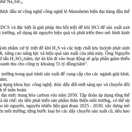
 như Na₂SiF₆.
 được đầu tư công nghệ công nghệ lò Mannheim hiện đại hàng đầu thế
và đặc biệt là giải pháp thu hồi triệt để khí HCl để sản xuất axit
rường, sử dụng tài nguyên hiệu quả và phát triển theo mô hình kinh
 nhằm xử lý triệt để khí H₂S và các hợp chất lưu huỳnh phát sinh
mới, nâng cao năng lực và hiệu quả sản xuất của nhà máy. Ông Nguyễn
tấn H₂SO₄/năm, dự án khi đi vào hoạt động sẽ góp phần giảm thiểu
 doanh thu cho công ty khoảng 55 tỷ đồng/năm”.
rường trong quá trình sản xuất để cung cấp cho các ngành giải khát,
năm.
g dụng khoa học công nghệ, thúc đẩy đổi mới sáng tạo và chuyển đổi
h tế tuần hoàn.
 đạt mức trung hòa carbon vào năm 2050. Tập đoàn áp dụng tổng thể
 tái chế; ưu tiên phát triển sản phẩm thân thiện môi trường, có thể tái
hao tài nguyên, nguyên nhiên liệu giai đoạn 2025 - 2030; xây dựng mô
ện môi trường; từng bước loại bỏ các dây chuyền sản xuất cũ, tiêu hao