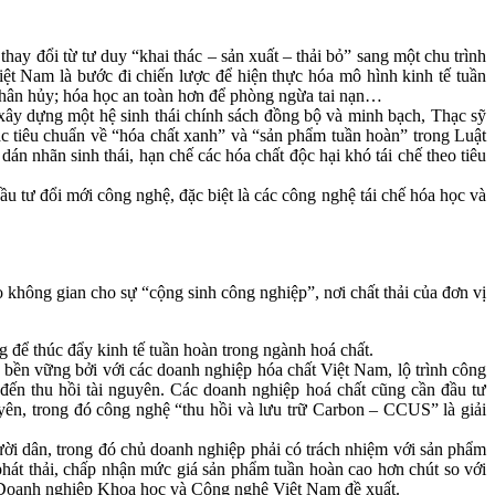
ay đổi từ tư duy “khai thác – sản xuất – thải bỏ” sang một chu trình
ệt Nam là bước đi chiến lược để hiện thực hóa mô hình kinh tế tuần
ể phân hủy; hóa học an toàn hơn để phòng ngừa tai nạn…
 xây dựng một hệ sinh thái chính sách đồng bộ và minh bạch, Thạc sỹ
 tiêu chuẩn về “hóa chất xanh” và “sản phẩm tuần hoàn” trong Luật
n nhãn sinh thái, hạn chế các hóa chất độc hại khó tái chế theo tiêu
ầu tư đổi mới công nghệ, đặc biệt là các công nghệ tái chế hóa học và
o không gian cho sự “cộng sinh công nghiệp”, nơi chất thải của đơn vị
g để thúc đẩy kinh tế tuần hoàn trong ngành hoá chất.
 bền vững bởi với các doanh nghiệp hóa chất Việt Nam, lộ trình công
ho đến thu hồi tài nguyên. Các doanh nghiệp hoá chất cũng cần đầu tư
uyên, trong đó công nghệ “thu hồi và lưu trữ Carbon – CCUS” là giải
gười dân, trong đó chủ doanh nghiệp phải có trách nhiệm với sản phẩm
hát thải, chấp nhận mức giá sản phẩm tuần hoàn cao hơn chút so với
Doanh nghiệp Khoa học và Công nghệ Việt Nam đề xuất.