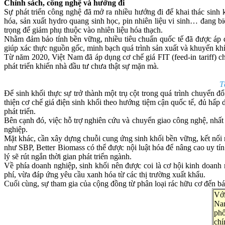
Chính sách, công nghệ và hướng đi
Sự phát triển công nghệ đã mở ra nhiều hướng đi để khai thác sinh 
hóa, sản xuất hydro quang sinh học, pin nhiên liệu vi sinh… đang b
trọng để giảm phụ thuộc vào nhiên liệu hóa thạch.
Nhằm đảm bảo tính bền vững, nhiều tiêu chuẩn quốc tế đã được áp 
giúp xác thực nguồn gốc, minh bạch quá trình sản xuất và khuyến kh
Từ năm 2020, Việt Nam đã áp dụng cơ chế giá FIT (feed-in tariff) 
phát triển khiến nhà đầu tư chưa thật sự mặn mà.
T
Để sinh khối thực sự trở thành một trụ cột trong quá trình chuyển 
thiện cơ chế giá điện sinh khối theo hướng tiệm cận quốc tế, đủ hấp
phát triển.
Bên cạnh đó, việc hỗ trợ nghiên cứu và chuyển giao công nghệ, nhất
nghiệp.
Mặt khác, cần xây dựng chuỗi cung ứng sinh khối bền vững, kết nối 
như SBP, Better Biomass có thể được nội luật hóa để nâng cao uy tín
lý sẽ rút ngắn thời gian phát triển ngành.
Về phía doanh nghiệp, sinh khối nên được coi là cơ hội kinh doanh
phí, vừa đáp ứng yêu cầu xanh hóa từ các thị trường xuất khẩu.
Cuối cùng, sự tham gia của cộng đồng từ phân loại rác hữu cơ đến bá
Với
Nam
phố
chí