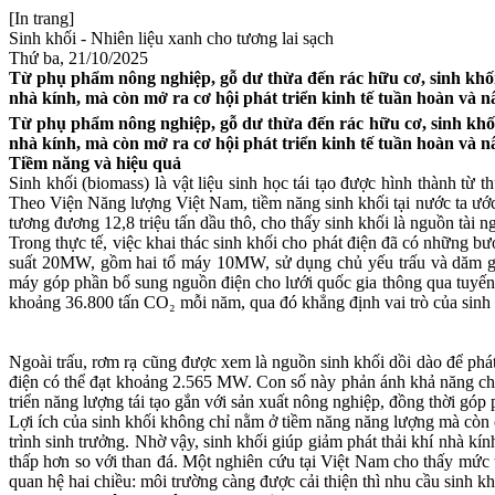
[In trang]
Sinh khối - Nhiên liệu xanh cho tương lai sạch
Thứ ba, 21/10/2025
Từ phụ phẩm nông nghiệp, gỗ dư thừa đến rác hữu cơ, sinh khối 
nhà kính, mà còn mở ra cơ hội phát triển kinh tế tuần hoàn và 
Từ phụ phẩm nông nghiệp, gỗ dư thừa đến rác hữu cơ, sinh khối
nhà kính, mà còn mở ra cơ hội phát triển kinh tế tuần hoàn và 
Tiềm năng và hiệu quả
Sinh khối (biomass) là vật liệu sinh học tái tạo được hình thành từ t
Theo Viện Năng lượng Việt Nam, tiềm năng sinh khối tại nước ta ước
tương đương 12,8 triệu tấn dầu thô, cho thấy sinh khối là nguồn tài 
Trong thực tế, việc khai thác sinh khối cho phát điện đã có những 
suất 20MW, gồm hai tổ máy 10MW, sử dụng chủ yếu trấu và dăm gỗ 
máy góp phần bổ sung nguồn điện cho lưới quốc gia thông qua tuyến
khoảng 36.800 tấn CO₂ mỗi năm, qua đó khẳng định vai trò của sinh 
Ngoài trấu, rơm rạ cũng được xem là nguồn sinh khối dồi dào để phát
điện có thể đạt khoảng 2.565 MW. Con số này phản ánh khả năng chu
triển năng lượng tái tạo gắn với sản xuất nông nghiệp, đồng thời góp
Lợi ích của sinh khối không chỉ nằm ở tiềm năng năng lượng mà còn 
trình sinh trưởng. Nhờ vậy, sinh khối giúp giảm phát thải khí nhà kín
thấp hơn so với than đá. Một nghiên cứu tại Việt Nam cho thấy mức t
quan hệ hai chiều: môi trường càng được cải thiện thì nhu cầu sinh kh