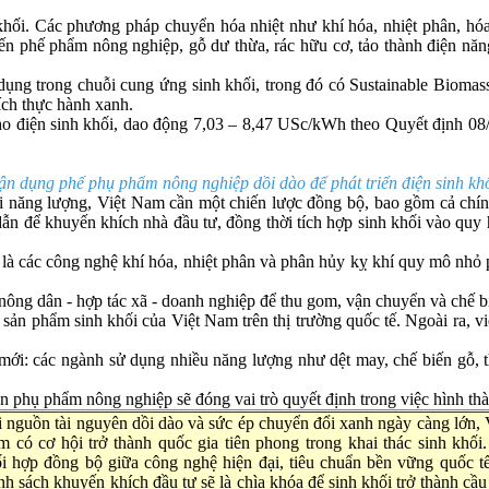
khối. Các phương pháp chuyển hóa nhiệt như khí hóa, nhiệt phân, hóa
iến phế phẩm nông nghiệp, gỗ dư thừa, rác hữu cơ, tảo thành điện năn
dụng trong chuỗi cung ứng sinh khối, trong đó có Sustainable Bioma
ích thực hành xanh.
cho điện sinh khối, dao động 7,03 – 8,47 USc/kWh theo Quyết định 0
ận dụng phế phụ phẩm nông nghiệp dồi dào để phát triển điện sinh kh
đổi năng lượng, Việt Nam cần một chiến lược đồng bộ, bao gồm cả chín
 dẫn để khuyến khích nhà đầu tư, đồng thời tích hợp sinh khối vào quy 
 là các công nghệ khí hóa, nhiệt phân và phân hủy kỵ khí quy mô nhỏ
nông dân - hợp tác xã - doanh nghiệp để thu gom, vận chuyển và chế 
 sản phẩm sinh khối của Việt Nam trên thị trường quốc tế. Ngoài ra, v
 mới: các ngành sử dụng nhiều năng lượng như dệt may, chế biến gỗ,
n phụ phẩm nông nghiệp sẽ đóng vai trò quyết định trong việc hình thà
 nguồn tài nguyên dồi dào và sức ép chuyển đổi xanh ngày càng lớn, 
 có cơ hội trở thành quốc gia tiên phong trong khai thác sinh khối
i hợp đồng bộ giữa công nghệ hiện đại, tiêu chuẩn bền vững quốc t
nh sách khuyến khích đầu tư sẽ là chìa khóa để sinh khối trở thành cầu