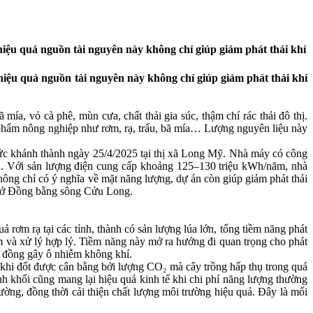
iệu quả nguồn tài nguyên này không chỉ giúp giảm phát thải khí
iệu quả nguồn tài nguyên này không chỉ giúp giảm phát thải khí
 mía, vỏ cà phê, mùn cưa, chất thải gia súc, thậm chí rác thải đô thị.
ế phẩm nông nghiệp như rơm, rạ, trấu, bã mía… Lượng nguyên liệu này
thức khánh thành ngày 25/4/2025 tại thị xã Long Mỹ. Nhà máy có công
u. Với sản lượng điện cung cấp khoảng 125–130 triệu kWh/năm, nhà
ng chỉ có ý nghĩa về mặt năng lượng, dự án còn giúp giảm phát thải
ệp ở Đồng bằng sông Cửu Long.
rơm rạ tại các tỉnh, thành có sản lượng lúa lớn, tổng tiềm năng phát
 và xử lý hợp lý. Tiềm năng này mở ra hướng đi quan trọng cho phát
ài đồng gây ô nhiễm không khí.
 khi đốt được cân bằng bởi lượng CO₂ mà cây trồng hấp thụ trong quá
sinh khối cũng mang lại hiệu quả kinh tế khi chi phí năng lượng thường
ường, đồng thời cải thiện chất lượng môi trường hiệu quả. Đây là mối