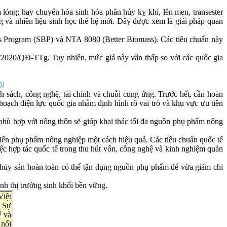
 lỏng; hay chuyển hóa sinh hóa phân hủy kỵ khí, lên men, transester
g và nhiên liệu sinh học thế hệ mới. Đây được xem là giải pháp quan
ss Program (SBP) và NTA 8080 (Better Biomass). Các tiêu chuẩn này
8/2020/QĐ-TTg. Tuy nhiên, mức giá này vẫn thấp so với các quốc gia
ối
h sách, công nghệ, tài chính và chuỗi cung ứng. Trước hết, cần hoàn
hoạch điện lực quốc gia nhằm định hình rõ vai trò và khu vực ưu tiên
 phù hợp với nông thôn sẽ giúp khai thác tối đa nguồn phụ phẩm nông
biến phụ phẩm nông nghiệp một cách hiệu quả. Các tiêu chuẩn quốc tế
iệc hợp tác quốc tế trong thu hút vốn, công nghệ và kinh nghiệm quản
 thủy sản hoàn toàn có thể tận dụng nguồn phụ phẩm để vừa giảm chi
nh thị trường sinh khối bền vững.
Việt
. Sự
ế và
 nối