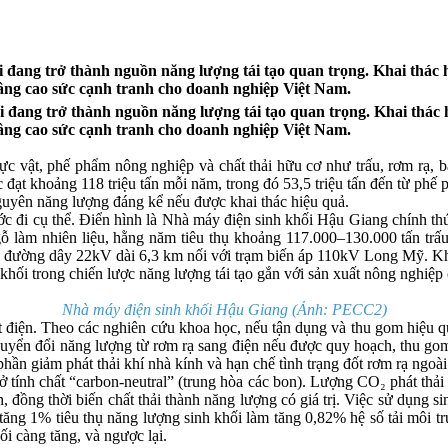
đang trở thành nguồn năng lượng tái tạo quan trọng. Khai thác h
nâng cao sức cạnh tranh cho doanh nghiệp Việt Nam.
 đang trở thành nguồn năng lượng tái tạo quan trọng. Khai thác h
nâng cao sức cạnh tranh cho doanh nghiệp Việt Nam.
hực vật, phế phẩm nông nghiệp và chất thải hữu cơ như trấu, rơm rạ, bã
 đạt khoảng 118 triệu tấn mỗi năm, trong đó 53,5 triệu tấn đến từ ph
nguyên năng lượng đáng kể nếu được khai thác hiệu quả.
bước đi cụ thể. Điển hình là Nhà máy điện sinh khối Hậu Giang chính 
làm nhiên liệu, hằng năm tiêu thụ khoảng 117.000–130.000 tấn trấ
 đường dây 22kV dài 6,3 km nối với trạm biến áp 110kV Long Mỹ. Khô
khối trong chiến lược năng lượng tái tạo gắn với sản xuất nông nghi
Nhà máy điện sinh khối Hậu Giang (Ảnh: PECC2)
 điện. Theo các nghiên cứu khoa học, nếu tận dụng và thu gom hiệu quả 
yển đổi năng lượng từ rơm rạ sang điện nếu được quy hoạch, thu gom
 phần giảm phát thải khí nhà kính và hạn chế tình trạng đốt rơm rạ ngo
ở tính chất “carbon-neutral” (trung hòa các bon). Lượng CO₂ phát thải
h, đồng thời biến chất thải thành năng lượng có giá trị. Việc sử dụng 
ăng 1% tiêu thụ năng lượng sinh khối làm tăng 0,82% hệ số tải môi tr
ối càng tăng, và ngược lại.