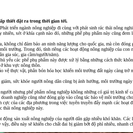
p thiết đặt ra trong thời gian tới.
. Phát triển ngành nông nghiệp đi cùng với phát sinh rác thải nông 
uy nhiên, xét ở khía cạnh nào đó, những phế phụ phẩm này cũng đem lại
, không chỉ đảm bảo an ninh năng lượng cho quốc gia, mà còn đóng góp
i trường. Trong đó, tính riêng các hoạt động nông nghiệp của con ngư
n gia súc, gia cầm/người/năm).
Chủ yếu các phế phụ phẩm này được xử lý bằng những cách thức không t
 ở khu vực nông thôn.
o vệ thực vật, phân bón hóa học khiến môi trường đất ngày càng trở n
y giảm, sức khỏe người nông dân cũng bị ảnh hưởng, môi trường ngày 
gười nhưng phế phẩm nông nghiệp không những có giá trị kinh tế cao
cho doanh nghiệp cũng như đóng góp vào công tác bảo vệ môi trường ch
 cực của các địa phương trong việc tuyên truyền đẩy mạnh các hoạt độn
c thải nông nghiệp này.
hoạt động sản xuất nông nghiệp của người dân gặp nhiều khó khăn. Các 
uy vậy, điều này sẽ khiến cho chất đai bị giảm bớt độ phì nhiêu, nhanh