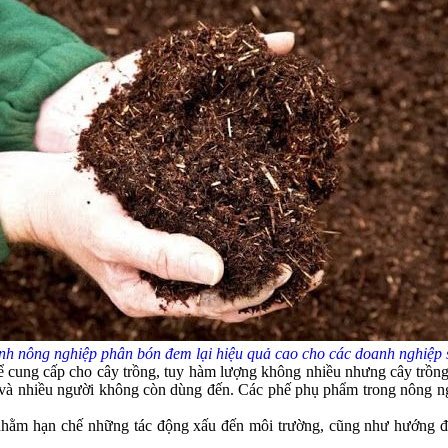
h nông nghiệp phân bón đem lại hiệu quả cao cho các doanh nghiệp 
ể cung cấp cho cây trồng, tuy hàm lượng không nhiều nhưng cây trồng 
n và nhiều người không còn dùng đến. Các phế phụ phẩm trong nông ngh
 nhằm hạn chế những tác động xấu đến môi trường, cũng như hướng đế