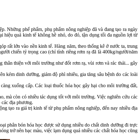
nghiệp. Những phế phẩm, phụ phẩm nông nghiệp đã và đang tạo ra ngày
 hiệu quả kinh tế không hề nhỏ, do đó, tận dụng tối đa nguồn lợi từ
 rất lớn vào nền kinh tế. Hàng năm, theo thống kê ở nước ta, trung
ời chiến tỷ trọng cao (chỉ tính riêng rơm rạ đã là 400kg/người/năm
hân thiện với môi trường như đốt rơm rạ, vùi rơm và rác thải... gây
ên kém dinh dưỡng, giảm độ phì nhiêu, gia tăng sâu bệnh do các loài
càng xuống cấp. Các loại thuốc hóa học gây hại cho môi trường đất,
, mà còn có nhiều tác dụng tốt với môi trường. Việc nghiên cứu các
o các địa phương.
g tạo ra giá trị kinh tế từ phụ phẩm nông nghiệp, đến nay nhiều địa
loại phân bón hóa học được sử dụng nhiều do chất dinh dưỡng đi trực
 chóng trở nên bạc màu, việc lạm dụng quá nhiều các chất hóa học cũng