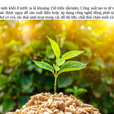
inh khối ở nước ta là khoảng 150 triệu tấn/năm. Công suất tạo ra từ n
hác được ngay để sản xuất điện hoặc áp dụng công nghệ đồng phát năn
ỏ voi, rác thải sinh hoạt trong các đô thị lớn, chất thải chăn nuôi và 