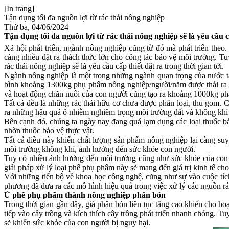
[In trang]
Tận dụng tối đa nguồn lợi từ rác thải nông nghiệp
Thứ ba, 04/06/2024
Tận dụng tối đa nguồn lợi từ rác thải nông nghiệp sẽ là yêu cầu cấ
Xã hội phát triển, ngành nông nghiệp cũng từ đó mà phát triển theo
càng nhiều đặt ra thách thức lớn cho công tác bảo vệ môi trường. T
rác thải nông nghiệp sẽ là yêu cầu cấp thiết đặt ra trong thời gian tới.
Ngành nông nghiệp là một trong những ngành quan trọng của nước ta
bình khoảng 1300kg phụ phẩm nông nghiệp/người/năm được thải ra mô
và hoạt động chăn nuôi của con người cũng tạo ra khoảng 1000kg phâ
Tất cả đều là những rác thải hữu cơ chưa được phân loại, thu gom. 
ra những hậu quả ô nhiễm nghiêm trọng môi trường đất và không khí
Bên cạnh đó, chúng ta ngày nay đang quá lạm dụng các loại thuốc bả
nhờn thuốc bảo vệ thực vật.
Tất cả điều này khiến chất lượng sản phẩm nông nghiệp lại càng su
môi trường không khí, ảnh hưởng đến sức khỏe con người.
Tuy có nhiều ảnh hưởng đến môi trường cũng như sức khỏe của con n
giải pháp xử lý loại phế phụ phẩm này sẽ mang đến giá trị kinh tế 
Với những tiến bộ về khoa học công nghệ, cũng như sự vào cuộc tích
phương đã đưa ra các mô hình hiệu quả trong việc xử lý các nguồn rá
Ủ phế phụ phẩm thành nông nghiệp phân bón
Trong thời gian gần đây, giá phân bón liên tục tăng cao khiến cho 
tiếp vào cây trồng và kích thích cây trồng phát triển nhanh chóng. T
sẽ khiến sức khỏe của con người bị nguy hại.