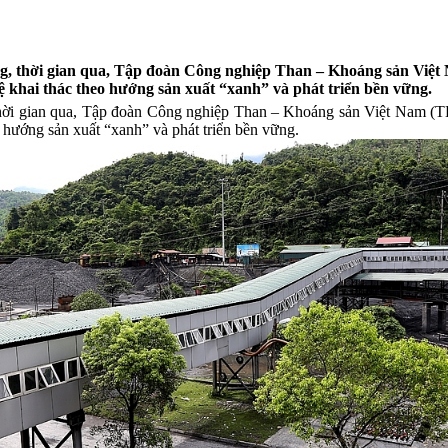
ng, thời gian qua, Tập đoàn Công nghiệp Than – Khoáng sản Việt
hệ khai thác theo hướng sản xuất “xanh” và phát triển bền vững.
 thời gian qua, Tập đoàn Công nghiệp Than – Khoáng sản Việt Nam (T
o hướng sản xuất “xanh” và phát triển bền vững.