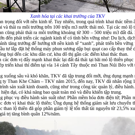
Xanh hóa tại các khai trường của TKV
n trọng đối với nền kinh tế. Tuy nhiên, trong quá trình khai thác ti
 và thải ra môi trường trên 100 triệu m3 nước thải mỏ. Tại các mỏ lộ t
n cũng phải thải ra môi trường khoảng từ 300 – 500 triệu m3 đất đá. 
ớn đến phát triển các ngành kinh tế có tính bền vững như: Du lịch, dị
ình tăng trưởng để hướng tới nền kinh tế “xanh”, phát triển bền vững
ầu tư lắp đặt hệ thống máy phun sương dập bụi quạt cao cấp thay thế
ống bụi đến các khu dân cư, khu đô thị gần các điểm khai thác than.
các đơn vị đẩy mạnh khai thác lại đất đá thải tại bãi mỏ lộ thiên phụ
p triển khai thí điểm tại vỉa 14 cánh Tây thuộc mỏ Than Núi Béo vớ
càng xuống sâu và khó khăn, TKV đã tập trung đổi mới, ứng dụng mạnh m
 Công ty Than Khe Chàm – TKV năm 2015, đến nay, TKV đã nhân rộng 10
rình sản xuất kinh doanh, cũng như trong công tác quản lý, điều hành
 hiện đại, có khả năng bao quát toàn mỏ và điều khiển tập trung.
g phục vụ điều hành sản suất như: Phần mềm hóa đơn điện tử; Phần m
c đơn vị khai thác lộ thiên; Ứng dụng hệ thống giám sát lưu chuyển
thác than lộ thiên đã góp phần giảm tỷ lệ tổn thất tài nguyên từ 23,
 giá trị tăng bình quân 12%/năm.