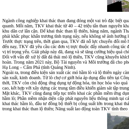
Ngành công nghiệp khai thác than đang đóng một vai trò đặc biệt qua
quanh. Mỗi năm, TKV khai thác từ 40 – 42 triệu tấn than nguyên khai
khu dân cư lân cận. Để khai thác than lộ thiên, hàng năm, ngành Tha
phải khắc phục khẩn trương tình trạng này, nếu không sẽ ảnh hưởng l
Trước thực trạng trên, thời gian qua, TKV đã nỗ lực chuyển đổi mô h
đến nay, TKV đã yêu cầu các đơn vị trực thuộc đẩy nhanh công tác đ
vị trí trọng yếu. Giải pháp này đã, đang và sẽ tăng cường hiệu quả ch
Đối với vấn đề xử lý đất đá thải mỏ lộ thiên, TKV cũng khuyến khích 
hoàn. Trong năm 2021 này, Bộ Tài nguyên và Môi trường đã cho phé
Hạ Long – Cẩm Phả (tỉnh Quảng Ninh).
Ngoài ra, trong điều kiện sản xuất các mỏ hầm lò và lộ thiên ngày 
sản xuất, kinh doanh. Từ lò chợ cơ giới hóa áp dụng đầu tiên tại
thời, TKV còn chủ động ứng dụng tự động hóa, tin học hóa vào quá t
cao, kết hợp với xây dựng các trung tâm điều khiển giám sát tập trung
Mặt khác, TKV cũng đang tiếp tục triển khai các phần mềm ứng dụn
hầm lò; Phần mềm nhận diện cấp phát nguyên liệu thông minh tại cá
khai thác hầm lò, đầu tư đồng bộ thiết bị công suất lớn trong khai 
trong khai thác than lộ thiên; Năng suất lao động toàn TKV tính theo