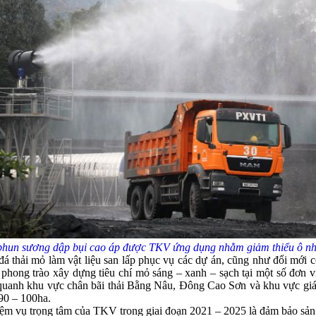
phun sương dập bụi cao áp được TKV ứng dụng nhằm giảm thiểu ô nh
 đá thải mỏ làm vật liệu san lấp phục vụ các dự án, cũng như đổi mới
phong trào xây dựng tiêu chí mỏ sáng – xanh – sạch tại một số đơn v
quanh khu vực chân bãi thải Bằng Nâu, Đông Cao Sơn và khu vực giá
 90 – 100ha.
vụ trọng tâm của TKV trong giai đoạn 2021 – 2025 là đảm bảo sản xuấ