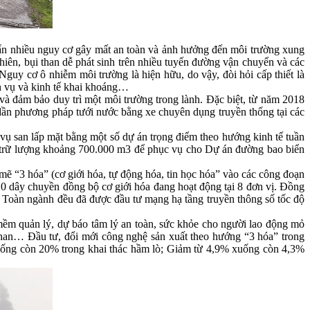
ềm ẩn nhiều nguy cơ gây mất an toàn và ảnh hưởng đến môi trường xung
hiên, bụi than dễ phát sinh trên nhiều tuyến đường vận chuyển và các
Nguy cơ ô nhiễm môi trường là hiện hữu, do vậy, đòi hỏi cấp thiết là
ch vụ và kinh tế khai khoáng…
 và đảm bảo duy trì một môi trường trong lành. Đặc biệt, từ năm 2018
 dần phương pháp tưới nước bằng xe chuyên dụng truyền thống tại các
c vụ san lấp mặt bằng một số dự án trọng điểm theo hướng kinh tế tuần
i trữ lượng khoảng 700.000 m3 để phục vụ cho Dự án đường bao biển
ẽ “3 hóa” (cơ giới hóa, tự động hóa, tin học hóa” vào các công đoạn
 dây chuyền đồng bộ cơ giới hóa đang hoạt động tại 8 đơn vị. Đồng
. Toàn ngành đều đã được đầu tư mạng hạ tầng truyền thông số tốc độ
ềm quản lý, dự báo tâm lý an toàn, sức khỏe cho người lao động mỏ
 than… Đầu tư, đổi mới công nghệ sản xuất theo hướng “3 hóa” trong
5% xuống còn 20% trong khai thác hầm lò; Giảm từ 4,9% xuống còn 4,3%