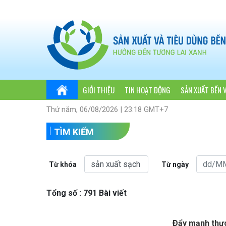
GIỚI THIỆU
TIN HOẠT ĐỘNG
SẢN XUẤT BỀN 
Thứ năm, 06/08/2026 | 23:18 GMT+7
TÌM KIẾM
Từ khóa
Từ ngày
Tổng số : 791 Bài viết
Ðẩy mạnh thực