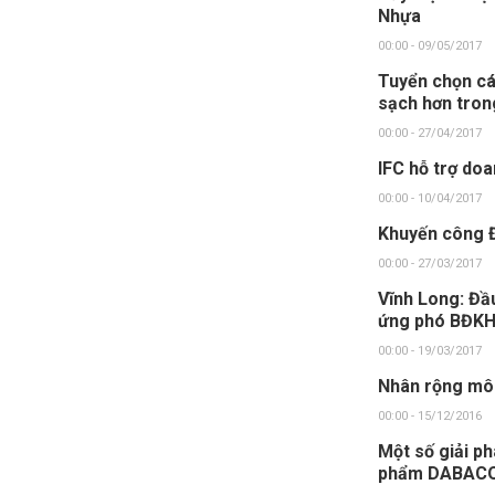
Nhựa
00:00 - 09/05/2017
Tuyển chọn cá 
sạch hơn tron
00:00 - 27/04/2017
IFC hỗ trợ do
00:00 - 10/04/2017
Khuyến công Đ
00:00 - 27/03/2017
Vĩnh Long: Đầu
ứng phó BĐK
00:00 - 19/03/2017
Nhân rộng mô 
00:00 - 15/12/2016
Một số giải p
phẩm DABAC