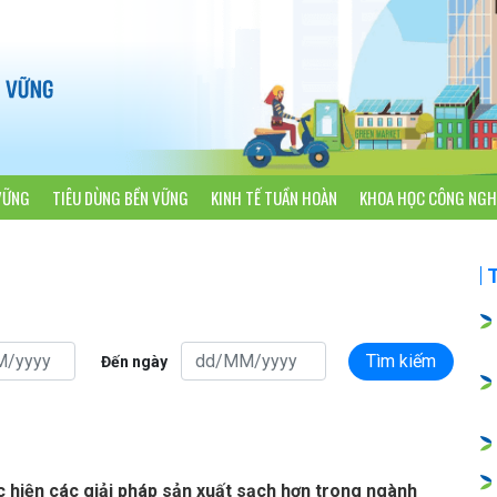
VỮNG
TIÊU DÙNG BỀN VỮNG
KINH TẾ TUẦN HOÀN
KHOA HỌC CÔNG NGH
Tìm kiếm
Đến ngày
 hiện các giải pháp sản xuất sạch hơn trong ngành