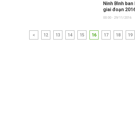
Ninh Bình ban
giai đoạn 201
00:00 - 29/11/2016
<
12
13
14
15
16
17
18
19