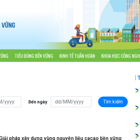
VỮNG
TIÊU DÙNG BỀN VỮNG
KINH TẾ TUẦN HOÀN
KHOA HỌC CÔNG NGH
Tìm kiếm
Đến ngày
Giải pháp xây dựng vùng nguyên liệu cacao bền vững