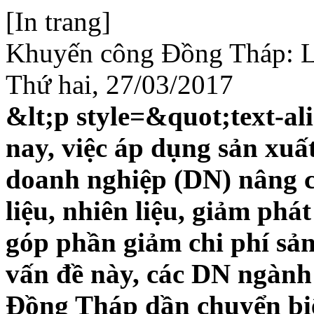
[In trang]
Khuyến công Đồng Tháp: Lợ
Thứ hai, 27/03/2017
&lt;p style=&quot;text-al
nay, việc áp dụng sản xuấ
doanh nghiệp (DN) nâng c
liệu, nhiên liệu, giảm phá
góp phần giảm chi phí sả
vấn đề này, các DN ngành 
Đồng Tháp dần chuyển biế